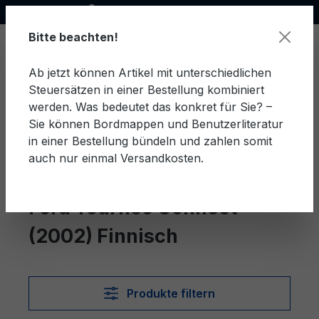
Offizieller Ford Partner
alt springen
Bitte beachten!
Ab jetzt können Artikel mit unterschiedlichen
Steuersätzen in einer Bestellung kombiniert
Ware
werden. Was bedeutet das konkret für Sie? –
Sie können Bordmappen und Benutzerliteratur
in einer Bestellung bündeln und zahlen somit
auch nur einmal Versandkosten.
Finnisch
Tourneo Connect (2002)
Ford Tourneo Connect
(2002) Finnisch
Produkte filtern