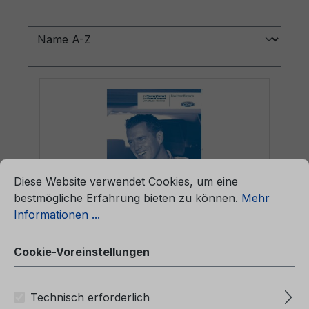
ationen ...
Cookie-Voreinstellungen
Diese Website verwendet Cookies, um eine
bestmögliche Erfahrung bieten zu können.
Mehr
Informationen ...
Betriebsanleitung Ford
TourneoConnect / Ford
Cookie-Voreinstellungen
TransitConnect CG3526fi 01/2009 -
Finnisch
Technisch erforderlich