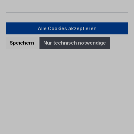
Alle Cookies akzeptieren
Speichern
Nur technisch notwendige
Betriebsanleitung Ford Tourneo
Courier / Transit Courier CG3972tr
06/2023 - Türkisch