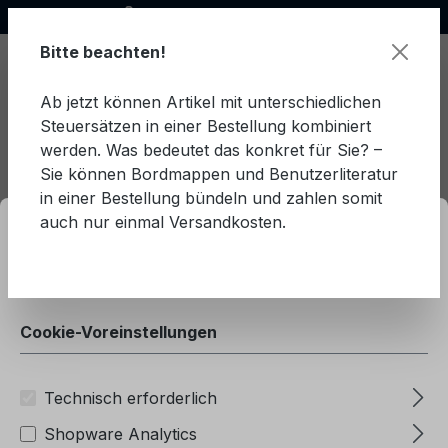
Offizieller Ford Partner
alt springen
Bitte beachten!
Ab jetzt können Artikel mit unterschiedlichen
Steuersätzen in einer Bestellung kombiniert
Ware
werden. Was bedeutet das konkret für Sie? –
Sie können Bordmappen und Benutzerliteratur
ationen ...
in einer Bestellung bündeln und zahlen somit
Cookie-Voreinstellungen
auch nur einmal Versandkosten.
Türkisch
Transit Courier (2024-)
Diese Website verwendet Cookies, um eine
bestmögliche Erfahrung bieten zu können.
Mehr
Informationen ...
Ford Transit Courier
(2024-) Türkisch
Cookie-Voreinstellungen
Technisch erforderlich
Produkte filtern
Shopware Analytics