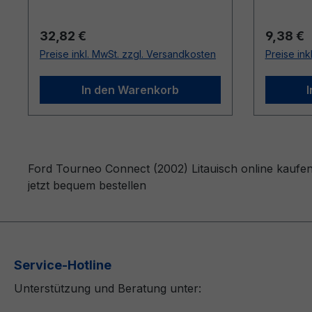
Regulärer Preis:
Reguläre
32,82 €
9,38 €
Preise inkl. MwSt. zzgl. Versandkosten
Preise ink
In den Warenkorb
Ford Tourneo Connect (2002) Litauisch online kaufen
jetzt bequem bestellen
Service-Hotline
Unterstützung und Beratung unter: