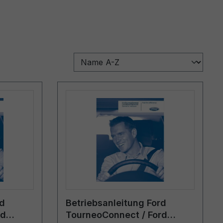
rd
Betriebsanleitung Ford
rd
TourneoConnect / Ford