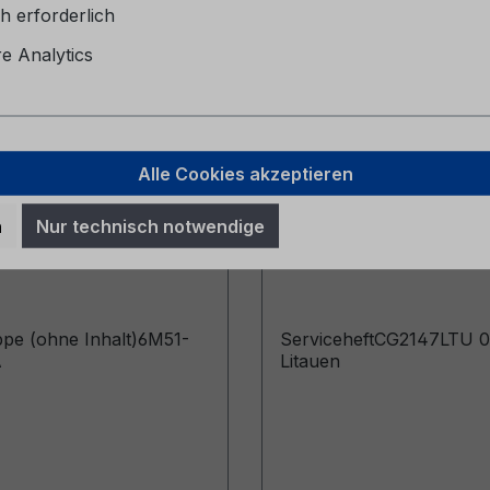
h erforderlich
 Analytics
Alle Cookies akzeptieren
pe (ohne Inhalt)
Serviceheft CG2147L
n
Nur technisch notwendige
057-BA
06/2024 - Litauen
pe (ohne Inhalt)6M51-
ServiceheftCG2147LTU 0
A
Litauen