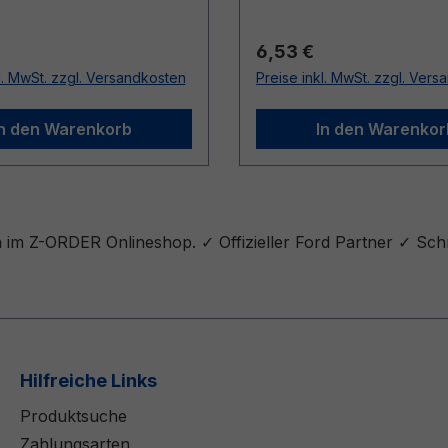
r Preis:
Regulärer Preis:
6,53 €
l. MwSt. zzgl. Versandkosten
Preise inkl. MwSt. zzgl. Ver
In den Warenkorb
In den Warenkor
 im Z-ORDER Onlineshop. ✓ Offizieller Ford Partner ✓ Sch
Hilfreiche Links
Produktsuche
Zahlungsarten