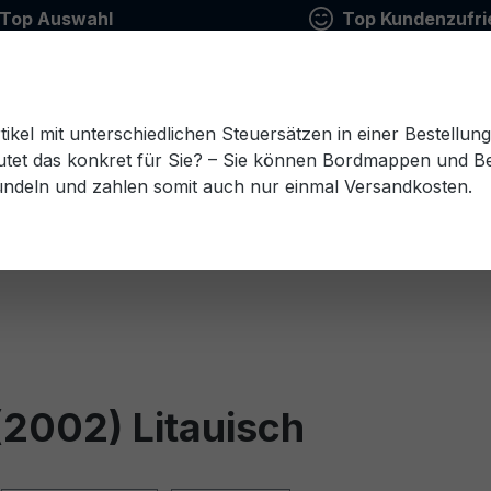
Top Auswahl
Top Kundenzufri
tikel mit unterschiedlichen Steuersätzen in einer Bestellun
tet das konkret für Sie? – Sie können Bordmappen und Ben
ündeln und zahlen somit auch nur einmal Versandkosten.
Estnisch
Finnisch
Französisch
Griechisch
esisch
Rumänisch
Russisch
Schwedisch
Sl
2002) Litauisch