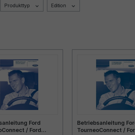
Produkttyp
Edition
sanleitung Ford
Betriebsanleitung Fo
oConnect / Ford
TourneoConnect / Fo