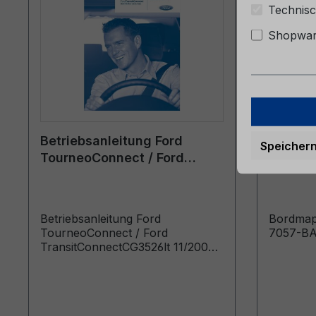
Technisc
Shopware
Betriebsanleitung Ford
Bordmap
Speicher
TourneoConnect / Ford
6M51-7
TransitConnect CG3526lt
11/2007 - Litauisch
Betriebsanleitung Ford
Bordmap
TourneoConnect / Ford
7057-B
TransitConnectCG3526lt 11/2007
- LitauischIpašnieka
rokasgramata (Vehicles Built
From: 2008-01-15 Vehicles Built
Up To: 2008-10-05)