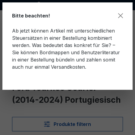
Offizieller Ford Partner
alt springen
Bitte beachten!
Ab jetzt können Artikel mit unterschiedlichen
Steuersätzen in einer Bestellung kombiniert
Ware
werden. Was bedeutet das konkret für Sie? –
Sie können Bordmappen und Benutzerliteratur
in einer Bestellung bündeln und zahlen somit
auch nur einmal Versandkosten.
Portugiesisch
Tourneo Courier (2014-2024)
Ford Tourneo Courier
(2014-2024) Portugiesisch
Produkte filtern