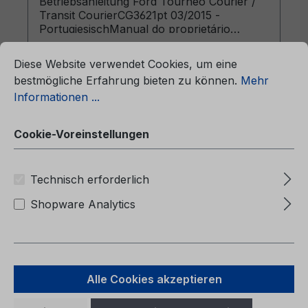
Betriebsanleitung Ford Tourneo Courier /
Transit CourierCG3621pt 03/2015 -
PortugiesischManual do proprietário
ationen ...
(Veículos fabricados a partir de:
Cookie-Voreinstellungen
01/06/2015)
Diese Website verwendet Cookies, um eine
bestmögliche Erfahrung bieten zu können.
Mehr
Informationen ...
Regulärer Preis:
39,38 €
Cookie-Voreinstellungen
Preise inkl. MwSt. zzgl. Versandkosten
Technisch erforderlich
In den Warenkorb
Shopware Analytics
Alle Cookies akzeptieren