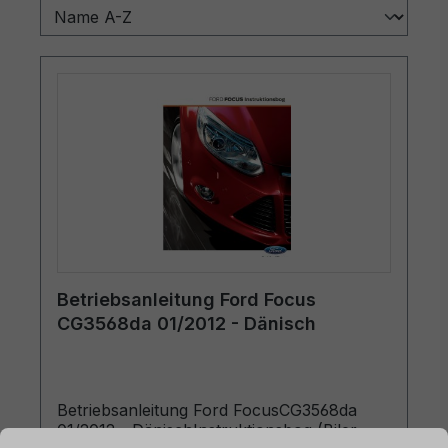
Betriebsanleitung Ford Focus
CG3568da 01/2012 - Dänisch
Betriebsanleitung Ford FocusCG3568da
ationen ...
01/2012 - DänischInstruktionsbog (Biler
Cookie-Voreinstellungen