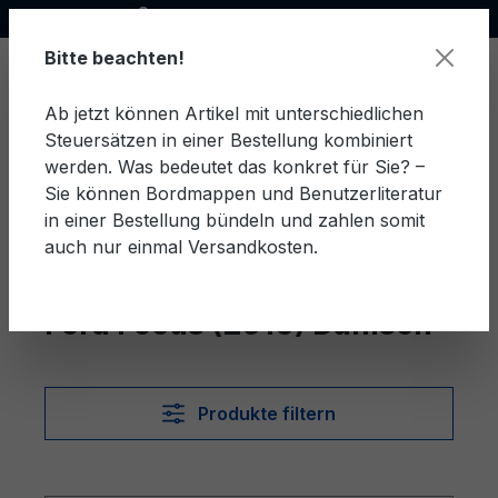
Offizieller Ford Partner
alt springen
Bitte beachten!
Ab jetzt können Artikel mit unterschiedlichen
Steuersätzen in einer Bestellung kombiniert
Ware
werden. Was bedeutet das konkret für Sie? –
Sie können Bordmappen und Benutzerliteratur
in einer Bestellung bündeln und zahlen somit
auch nur einmal Versandkosten.
Dänisch
Focus (2010)
Ford Focus (2010) Dänisch
Produkte filtern