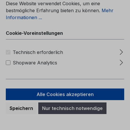
produceret fra: 09-01-2012 Biler
Diese Website verwendet Cookies, um eine
produceret frem til: 01-04-2012)
bestmögliche Erfahrung bieten zu können.
Mehr
Informationen ...
Cookie-Voreinstellungen
Regulärer Preis:
38,72 €
Preise inkl. MwSt. zzgl. Versandkosten
Technisch erforderlich
Shopware Analytics
In den Warenkorb
Alle Cookies akzeptieren
Speichern
Nur technisch notwendige