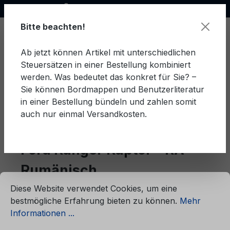
Offizieller Ford Partner
alt springen
Bitte beachten!
Ab jetzt können Artikel mit unterschiedlichen
Steuersätzen in einer Bestellung kombiniert
Ware
werden. Was bedeutet das konkret für Sie? –
Sie können Bordmappen und Benutzerliteratur
in einer Bestellung bündeln und zahlen somit
auch nur einmal Versandkosten.
Rumänisch
Ranger Raptor - RA
Ford Ranger Raptor - RA
Rumänisch
ationen ...
Cookie-Voreinstellungen
Diese Website verwendet Cookies, um eine
bestmögliche Erfahrung bieten zu können.
Mehr
Produkte filtern
Informationen ...