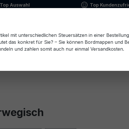
Top Auswahl
Top Kundenzufri
tikel mit unterschiedlichen Steuersätzen in einer Bestellun
tet das konkret für Sie? – Sie können Bordmappen und Ben
ündeln und zahlen somit auch nur einmal Versandkosten.
Estnisch
Finnisch
Französisch
Griechisch
esisch
Rumänisch
Russisch
Schwedisch
Sl
rwegisch