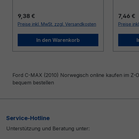
Regulärer Preis:
Reguläre
9,38 €
7,46 €
Preise inkl. MwSt. zzgl. Versandkosten
Preise ink
In den Warenkorb
Ford C-MAX (2010) Norwegisch online kaufen im Z-OR
bequem bestellen
Service-Hotline
Unterstützung und Beratung unter: