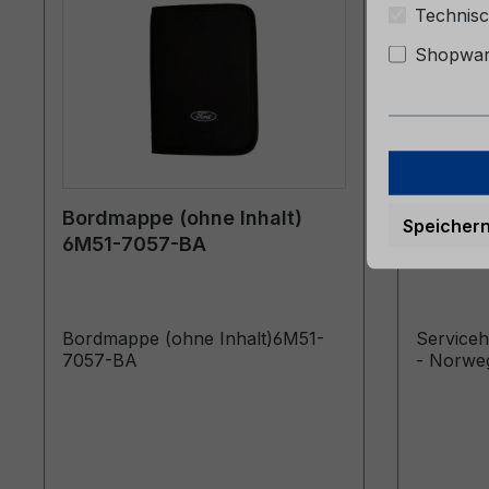
Technisc
Shopware
Bordmappe (ohne Inhalt)
Servic
Speicher
6M51-7057-BA
06/202
Bordmappe (ohne Inhalt)6M51-
Service
7057-BA
- Norwe