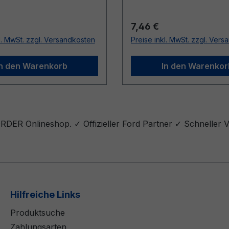
r Preis:
Regulärer Preis:
7,46 €
l. MwSt. zzgl. Versandkosten
Preise inkl. MwSt. zzgl. Ver
In den Warenkorb
In den Warenkor
DER Onlineshop. ✓ Offizieller Ford Partner ✓ Schneller V
Hilfreiche Links
Produktsuche
Zahlungsarten