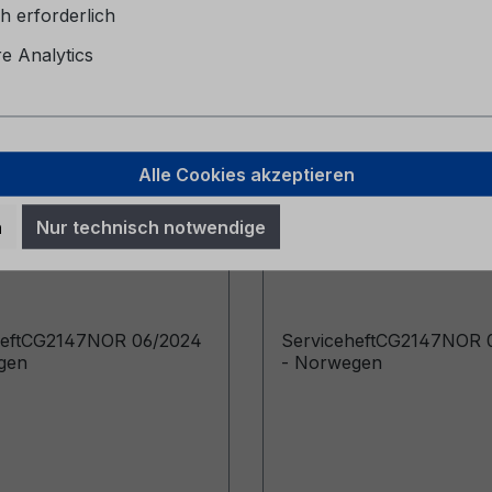
h erforderlich
 Analytics
Alle Cookies akzeptieren
eheft CG2147NOR
Serviceheft CG2147
n
Nur technisch notwendige
4 - Norwegen
09/2025 - Norwegen
heftCG2147NOR 06/2024
ServiceheftCG2147NOR 
gen
- Norwegen