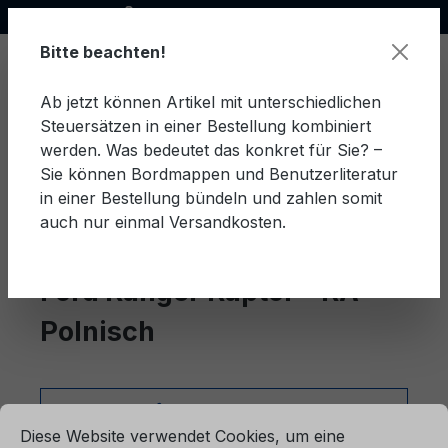
Offizieller Ford Partner
alt springen
Bitte beachten!
Ab jetzt können Artikel mit unterschiedlichen
Steuersätzen in einer Bestellung kombiniert
Ware
werden. Was bedeutet das konkret für Sie? –
Sie können Bordmappen und Benutzerliteratur
in einer Bestellung bündeln und zahlen somit
auch nur einmal Versandkosten.
Polnisch
Ranger Raptor - RA
Ford Ranger Raptor - RA
Polnisch
ationen ...
Produkte filtern
Cookie-Voreinstellungen
Diese Website verwendet Cookies, um eine