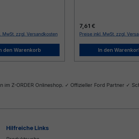
r Preis:
Regulärer Preis:
7,61 €
l. MwSt. zzgl. Versandkosten
Preise inkl. MwSt. zzgl. Ver
In den Warenkorb
In den Warenkor
n im Z-ORDER Onlineshop. ✓ Offizieller Ford Partner ✓ Sc
Hilfreiche Links
Produktsuche