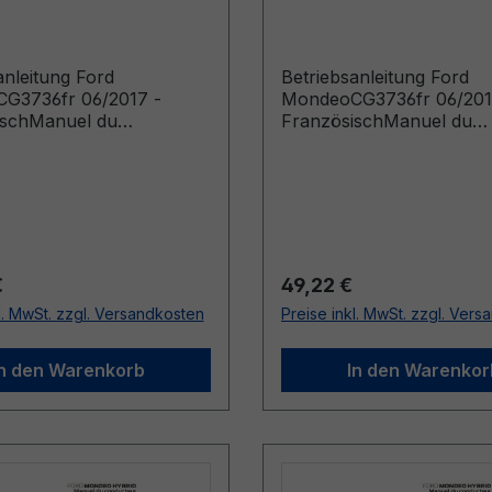
sisch
Französisch
anleitung Ford
Betriebsanleitung Ford
G3736fr 06/2017 -
MondeoCG3736fr 06/201
ischManuel du
FranzösischManuel du
ur (Véhicules produits à
conducteur (Véhicules pr
e: 18/04/2016 Véhicules
partir de: 12/03/2018 Véh
jusqu’au: 11/03/2018)
produits jusqu’au: 13/01/
r Preis:
Regulärer Preis:
€
49,22 €
l. MwSt. zzgl. Versandkosten
Preise inkl. MwSt. zzgl. Ver
In den Warenkorb
In den Warenkor