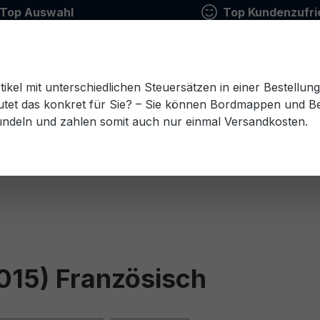
Top Auswahl
Top Kundenzufri
tikel mit unterschiedlichen Steuersätzen in einer Bestellun
tet das konkret für Sie? – Sie können Bordmappen und Ben
ündeln und zahlen somit auch nur einmal Versandkosten.
Estnisch
Finnisch
Französisch
Griechisch
esisch
Rumänisch
Russisch
Schwedisch
Sl
015) Französisch