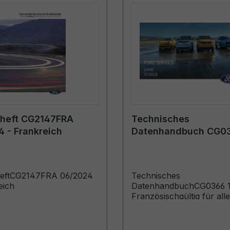
eheft CG2147FRA
Technisches
 - Frankreich
Datenhandbuch CG0
12/2025 - Französisc
heftCG2147FRA 06/2024
Technisches
eich
DatenhandbuchCG0366 12/2025 -
Französischgültig für all