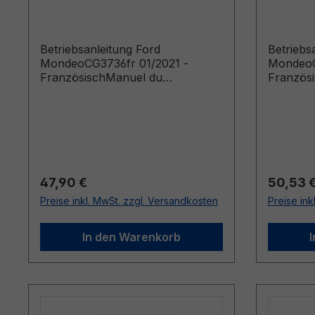
Französisch
Franzö
Betriebsanleitung Ford
Betriebs
MondeoCG3736fr 01/2021 -
MondeoC
FranzösischManuel du
Französ
conducteur (Véhicules produits à
conducte
partir de: 01/04/2021)
partir d
produits 
Regulärer Preis:
Reguläre
47,90 €
50,53 
Preise inkl. MwSt. zzgl. Versandkosten
Preise ink
In den Warenkorb