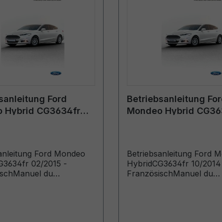
sanleitung Ford
Betriebsanleitung Fo
 Hybrid CG3634fr
Mondeo Hybrid CG36
 - Französisch
10/2014 - Französisc
anleitung Ford Mondeo
Betriebsanleitung Ford 
3634fr 02/2015 -
HybridCG3634fr 10/2014
ischManuel du
FranzösischManuel du
ur (Véhicules produits à
conducteur (Véhicules pr
e: 20/04/2015)
jusqu’au: 19/04/2015)