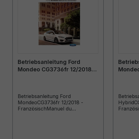
Betriebsanleitung Ford
Betrieb
Mondeo CG3736fr 12/2018 -
Mondeo
Französisch
02/2015
Betriebsanleitung Ford
Betriebs
MondeoCG3736fr 12/2018 -
HybridCG
FranzösischManuel du
Französ
conducteur (Véhicules produits à
conducte
partir de: 14/01/2019 Véhicules
partir d
produits jusqu’au: 02/09/2019)