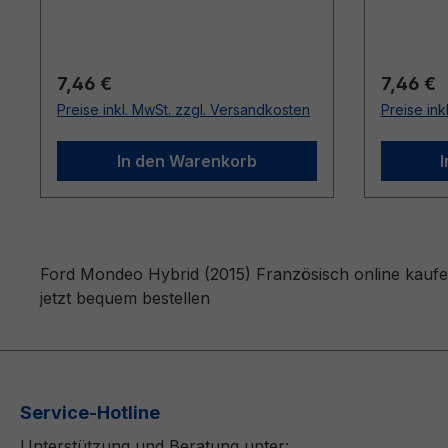
Regulärer Preis:
Reguläre
7,46 €
7,46 €
Preise inkl. MwSt. zzgl. Versandkosten
Preise ink
In den Warenkorb
Ford Mondeo Hybrid (2015) Französisch online kaufe
jetzt bequem bestellen
Service-Hotline
Unterstützung und Beratung unter: