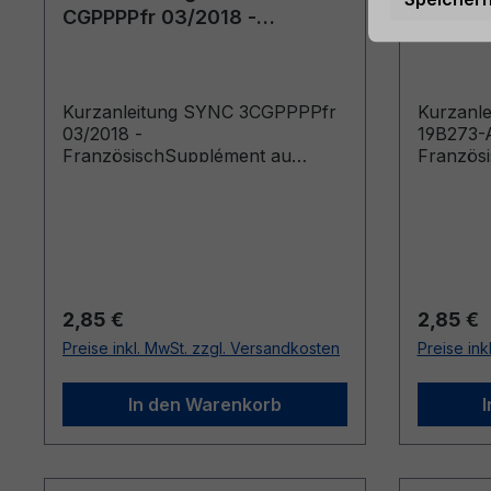
CGPPPPfr 03/2018 -
19B273-
Französisch
Franzö
Kurzanleitung SYNC 3CGPPPPfr
Kurzanl
03/2018 -
19B273-A
FranzösischSupplément au
Französ
SYNC (Véhicules produits
jusqu’au: 10/01/2018)
Regulärer Preis:
Reguläre
2,85 €
2,85 €
Preise inkl. MwSt. zzgl. Versandkosten
Preise ink
In den Warenkorb