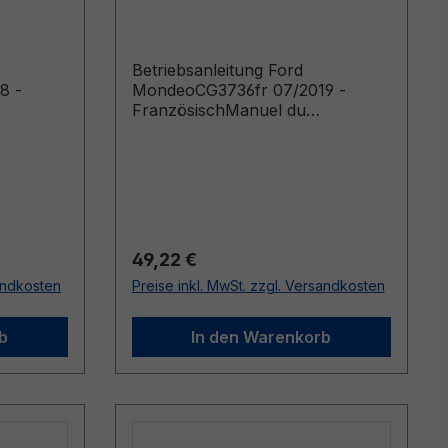
Französisch
Betriebsanleitung Ford
8 -
MondeoCG3736fr 07/2019 -
FranzösischManuel du
oduits à
conducteur (Véhicules produits à
icules
partir de: 04/09/2019)
2019)
Regulärer Preis:
49,22 €
sandkosten
Preise inkl. MwSt. zzgl. Versandkosten
b
In den Warenkorb