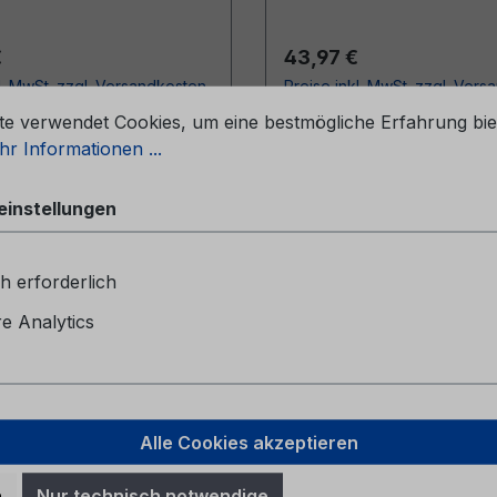
r Preis:
Regulärer Preis:
€
43,97 €
l. MwSt. zzgl. Versandkosten
Preise inkl. MwSt. zzgl. Ver
stellungen
te verwendet Cookies, um eine bestmögliche Erfahrung bie
In den Warenkorb
In den Warenkor
r Informationen ...
einstellungen
h erforderlich
 Analytics
Alle Cookies akzeptieren
leitung SYNC 3 HE5J-
Serviceheft CG2147B
n
Nur technisch notwendige