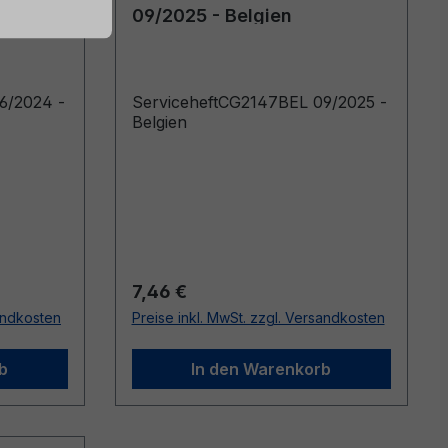
09/2025 - Belgien
6/2024 -
ServiceheftCG2147BEL 09/2025 -
Belgien
Regulärer Preis:
7,46 €
sandkosten
Preise inkl. MwSt. zzgl. Versandkosten
b
In den Warenkorb