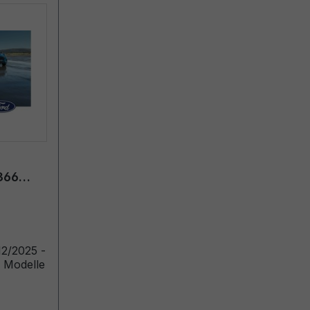
366
h
e Modelle