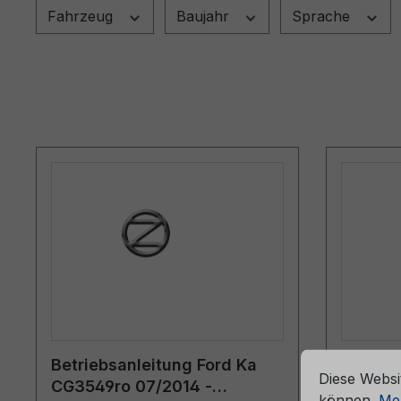
Fahrzeug
Baujahr
Sprache
che Erfahrung bieten zu können.
Mehr Informationen ...
Cookie-Vorein
Betriebsanleitung Ford Ka
Bordmap
Diese Websi
CG3549ro 07/2014 -
6M51-7
können.
Meh