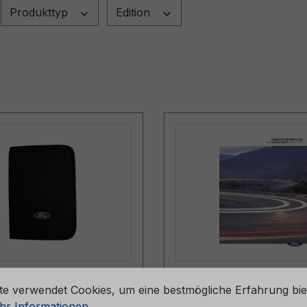
Produkttyp
Edition
stellungen
pe (ohne Inhalt)
Serviceheft CG2147
te verwendet Cookies, um eine bestmögliche Erfahrung bie
057-BA
06/2024 - Rumänien
r Informationen ...