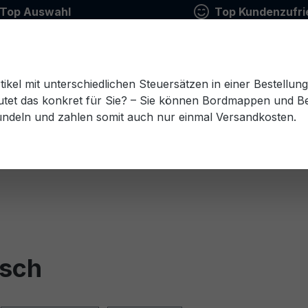
Top Auswahl
Top Kundenzufri
tikel mit unterschiedlichen Steuersätzen in einer Bestellun
tet das konkret für Sie? – Sie können Bordmappen und Ben
ündeln und zahlen somit auch nur einmal Versandkosten.
Estnisch
Finnisch
Französisch
Griechisch
esisch
Rumänisch
Russisch
Schwedisch
Sl
isch