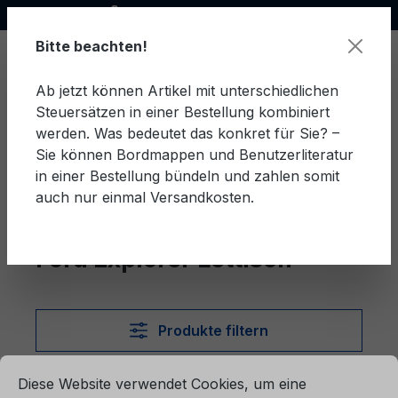
Offizieller Ford Partner
alt springen
Bitte beachten!
Ab jetzt können Artikel mit unterschiedlichen
Steuersätzen in einer Bestellung kombiniert
Ware
werden. Was bedeutet das konkret für Sie? –
Sie können Bordmappen und Benutzerliteratur
in einer Bestellung bündeln und zahlen somit
auch nur einmal Versandkosten.
Lettisch
Explorer
Ford Explorer Lettisch
Produkte filtern
ationen ...
Cookie-Voreinstellungen
Diese Website verwendet Cookies, um eine