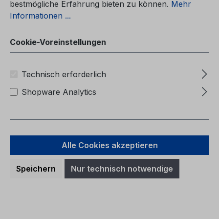
bestmögliche Erfahrung bieten zu können.
Mehr
Informationen ...
Cookie-Voreinstellungen
Technisch erforderlich
Shopware Analytics
Alle Cookies akzeptieren
Betriebsanleitung Ford Explorer
CG3968lv 03/2026 - Lettisch
Speichern
Nur technisch notwendige
Betriebsanleitung Ford ExplorerCG3968lv
03/2026 - LettischSavininko vadovas