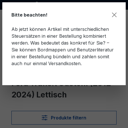
Offizieller Ford Partner
alt springen
Bitte beachten!
Ab jetzt können Artikel mit unterschiedlichen
Steuersätzen in einer Bestellung kombiniert
Ware
werden. Was bedeutet das konkret für Sie? –
Sie können Bordmappen und Benutzerliteratur
in einer Bestellung bündeln und zahlen somit
auch nur einmal Versandkosten.
Lettisch
Transit Custom (2012-2024)
Ford Transit Custom (2012-
2024) Lettisch
Produkte filtern