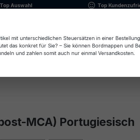
Top Auswahl
Top Kundenzufri
tikel mit unterschiedlichen Steuersätzen in einer Bestellun
tet das konkret für Sie? – Sie können Bordmappen und Ben
ündeln und zahlen somit auch nur einmal Versandkosten.
Estnisch
Finnisch
Französisch
Griechisch
esisch
Rumänisch
Russisch
Schwedisch
Sl
 post-MCA) Portugiesisch