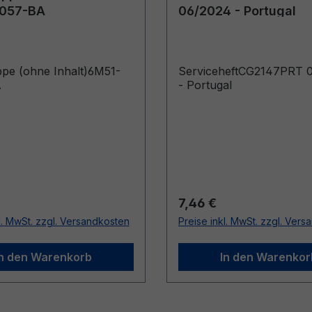
057-BA
06/2024 - Portugal
pe (ohne Inhalt)6M51-
ServiceheftCG2147PRT 
A
- Portugal
r Preis:
Regulärer Preis:
7,46 €
l. MwSt. zzgl. Versandkosten
Preise inkl. MwSt. zzgl. Ver
In den Warenkorb
In den Warenkor