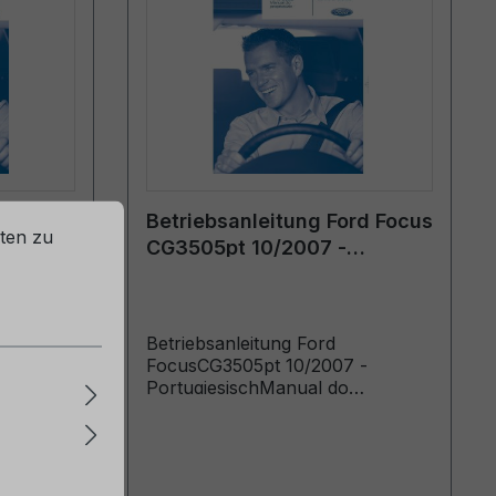
rd Focus
Betriebsanleitung Ford Focus
ten zu
CG3505pt 10/2007 -
Portugiesisch
Betriebsanleitung Ford
 -
FocusCG3505pt 10/2007 -
PortugiesischManual do
bricados
proprietário (Veículos fabricados
eículos
a partir de: 03/12/2007 Veículos
10)
fabricados até: 03/02/2008)