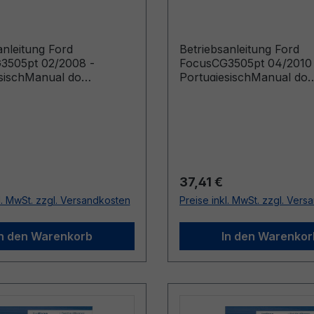
esisch
Portugiesisch
anleitung Ford
Betriebsanleitung Ford
3505pt 02/2008 -
FocusCG3505pt 04/2010
sischManual do
PortugiesischManual do
ário (Veículos fabricados
proprietário (Veículos fa
 de: 04/02/2008 Veículos
a partir de: 29/04/2010)
os até: 17/08/2008)
r Preis:
Regulärer Preis:
37,41 €
l. MwSt. zzgl. Versandkosten
Preise inkl. MwSt. zzgl. Ver
In den Warenkorb
In den Warenkor