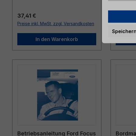
Regulärer Preis:
Reguläre
37,41 €
36,75 
Preise inkl. MwSt. zzgl. Versandkosten
Preise ink
Speicher
In den Warenkorb
Betriebsanleitung Ford Focus
Bordmap