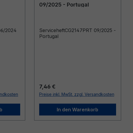
09/2025 - Portugal
06/2024
ServiceheftCG2147PRT 09/2025 -
Portugal
Regulärer Preis:
7,46 €
sandkosten
Preise inkl. MwSt. zzgl. Versandkosten
b
In den Warenkorb