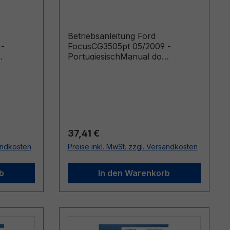
Portugiesisch
Betriebsanleitung Ford
 -
FocusCG3505pt 05/2009 -
PortugiesischManual do
bricados
proprietário (Veículos fabricados
a partir de: 17/08/2009 Veículos
fabricados até: 06/12/2009)
Regulärer Preis:
37,41 €
sandkosten
Preise inkl. MwSt. zzgl. Versandkosten
b
In den Warenkorb