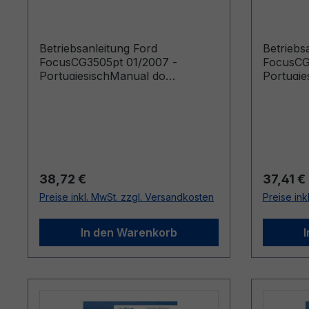
Portugiesisch
Portugi
Betriebsanleitung Ford
Betriebs
FocusCG3505pt 01/2007 -
FocusCG
PortugiesischManual do
Portugie
proprietário (Veículos fabricados
propriet
a partir de: 01/07/2007 Veículos
a partir
fabricados até: 02/12/2007)
fabricad
Regulärer Preis:
Reguläre
38,72 €
37,41 €
Preise inkl. MwSt. zzgl. Versandkosten
Preise ink
In den Warenkorb