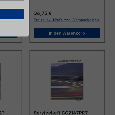
Regulärer Preis:
36,75 €
sandkosten
Preise inkl. MwSt. zzgl. Versandkosten
b
In den Warenkorb
RT
Serviceheft CG2147PRT