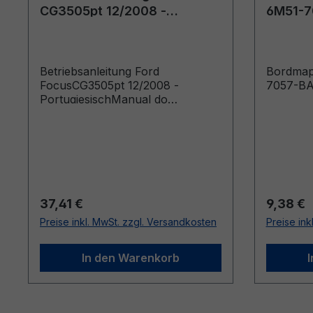
CG3505pt 12/2008 -
6M51-7
Portugiesisch
Betriebsanleitung Ford
Bordmap
FocusCG3505pt 12/2008 -
7057-B
PortugiesischManual do
proprietário (Veículos fabricados
a partir de: 02/03/2009 Veículos
fabricados até: 16/08/2009)
Regulärer Preis:
Reguläre
37,41 €
9,38 €
Preise inkl. MwSt. zzgl. Versandkosten
Preise ink
In den Warenkorb