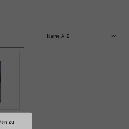
ST
ten zu