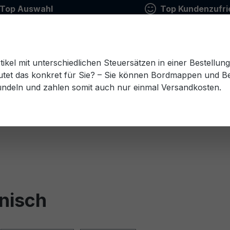
Top Auswahl
Top Kundenzufri
tikel mit unterschiedlichen Steuersätzen in einer Bestellun
tet das konkret für Sie? – Sie können Bordmappen und Ben
ündeln und zahlen somit auch nur einmal Versandkosten.
Estnisch
Finnisch
Französisch
Griechisch
esisch
Rumänisch
Russisch
Schwedisch
Sl
tnisch