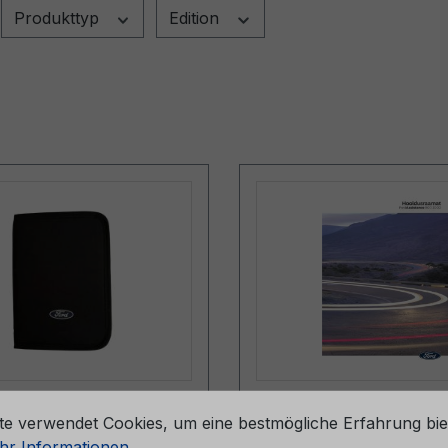
Produkttyp
Edition
stellungen
pe (ohne Inhalt)
Serviceheft CG2147E
te verwendet Cookies, um eine bestmögliche Erfahrung bie
057-BA
06/2024 - Estland
r Informationen ...