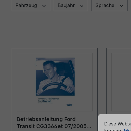
Fahrzeug
Baujahr
Sprache
che Erfahrung bieten zu können.
Mehr Informationen ...
Cookie-Vorein
Betriebsanleitung Ford
Bordmap
Diese Websi
Transit CG3364et 07/2005 -
6M51-7
können.
Meh