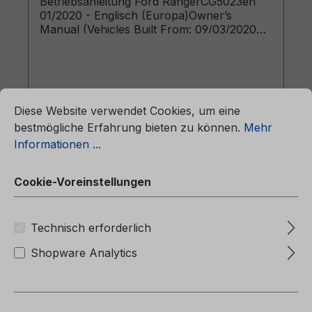
Betriebsanleitung Ford RangerCG5023en
01/2020 - Englisch (Europa)Owner’s
Manual (Vehicles Built From: 09/03/2020
Vehicles Built Up To: 15/11/2020)
ationen ...
Cookie-Voreinstellungen
Diese Website verwendet Cookies, um eine
bestmögliche Erfahrung bieten zu können.
Mehr
Regulärer Preis:
43,97 €
Informationen ...
Preise inkl. MwSt. zzgl. Versandkosten
Cookie-Voreinstellungen
In den Warenkorb
Technisch erforderlich
Shopware Analytics