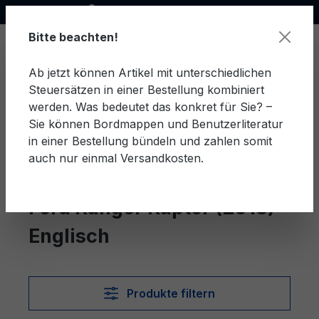
Offizieller Ford Partner
alt springen
Bitte beachten!
Ab jetzt können Artikel mit unterschiedlichen
Steuersätzen in einer Bestellung kombiniert
Ware
werden. Was bedeutet das konkret für Sie? –
Sie können Bordmappen und Benutzerliteratur
in einer Bestellung bündeln und zahlen somit
auch nur einmal Versandkosten.
Englisch
Ranger Raptor (2018)
Ford Ranger Raptor (2018)
Englisch
Produkte filtern