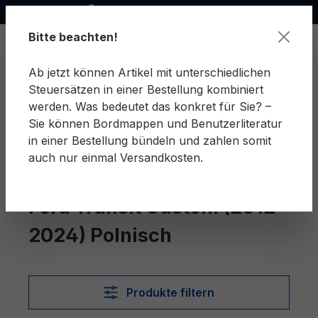
Offizieller Ford Partner
alt springen
Bitte beachten!
Ab jetzt können Artikel mit unterschiedlichen
Steuersätzen in einer Bestellung kombiniert
Ware
werden. Was bedeutet das konkret für Sie? –
Sie können Bordmappen und Benutzerliteratur
in einer Bestellung bündeln und zahlen somit
auch nur einmal Versandkosten.
Polnisch
Transit Custom (2012-2024)
Ford Transit Custom (2012-
2024) Polnisch
Produkte filtern