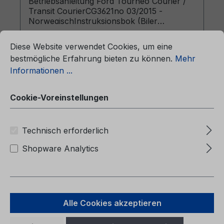
Betriebsanleitung Ford Tourneo Courier /
Transit CourierCG3621no 03/2015 -
NorwegischInstruksjonsbok (Biler
ationen ...
produsert f o m 01.06.2015)
Cookie-Voreinstellungen
Diese Website verwendet Cookies, um eine
bestmögliche Erfahrung bieten zu können.
Mehr
Informationen ...
Regulärer Preis:
38,06 €
Cookie-Voreinstellungen
Preise inkl. MwSt. zzgl. Versandkosten
Technisch erforderlich
In den Warenkorb
Shopware Analytics
Alle Cookies akzeptieren