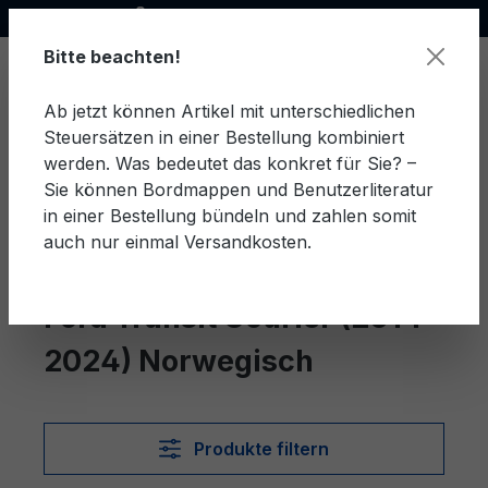
Offizieller Ford Partner
alt springen
Bitte beachten!
Ab jetzt können Artikel mit unterschiedlichen
Steuersätzen in einer Bestellung kombiniert
Ware
werden. Was bedeutet das konkret für Sie? –
Sie können Bordmappen und Benutzerliteratur
in einer Bestellung bündeln und zahlen somit
auch nur einmal Versandkosten.
Norwegisch
Transit Courier (2014-2024)
Ford Transit Courier (2014-
2024) Norwegisch
Produkte filtern