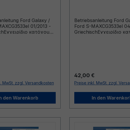
el 01/2013 -
CG3533el 04/2012 -
sch
Griechisch
anleitung Ford Galaxy /
Betriebsanleitung Ford G
MAXCG3533el 01/2013 -
Ford S-MAXCG3533el 04
schΕγχειρίδιο κατόχου
GriechischΕγχειρίδιο κ
α κατασκευής από:
(Οχήματα κατασκευής 
12 Οχήματα κατασκευής
2/4/2012 Οχήματα κατ
11/2013)
έως: 19/8/2012)
r Preis:
Regulärer Preis:
42,00 €
l. MwSt. zzgl. Versandkosten
Preise inkl. MwSt. zzgl. Ver
In den Warenkorb
In den Warenkor