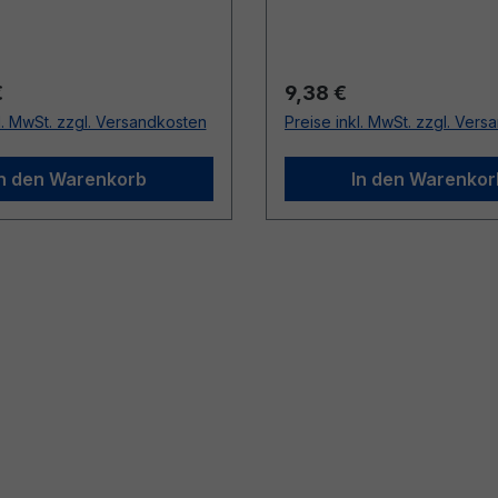
r Preis:
Regulärer Preis:
€
9,38 €
l. MwSt. zzgl. Versandkosten
Preise inkl. MwSt. zzgl. Ver
In den Warenkorb
In den Warenkor