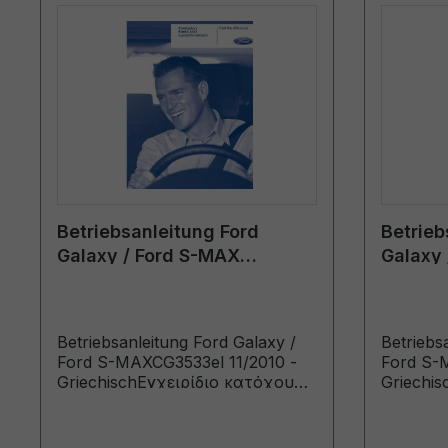
Betriebsanleitung Ford
Betrieb
Galaxy / Ford S-MAX
Galaxy 
CG3533el 11/2010 -
CG3533e
Griechisch
Griechi
Betriebsanleitung Ford Galaxy /
Betriebs
Ford S-MAXCG3533el 11/2010 -
Ford S-
GriechischΕγχειρίδιο κατόχου
Griechi
(Οχήματα κατασκευής από:
(Οχήματ
7/2/2011 Οχήματα κατασκευής
25/11/20
έως: 2/10/2011)