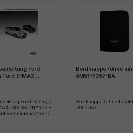
sanleitung Ford
Bordmappe (ohne Inha
/ Ford S-MAX
6M51-7057-BA
l 11/2013 -
sch
anleitung Ford Galaxy /
Bordmappe (ohne Inhalt
MAXCG3533el 11/2013 -
7057-BA
schΕγχειρίδιο κατόχου
α κατασκευής από:
13)