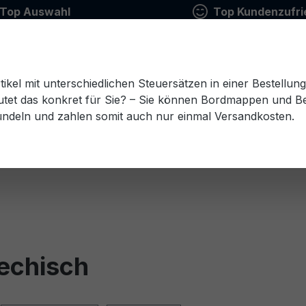
Top Auswahl
Top Kundenzufri
tikel mit unterschiedlichen Steuersätzen in einer Bestellun
tet das konkret für Sie? – Sie können Bordmappen und Ben
ündeln und zahlen somit auch nur einmal Versandkosten.
Estnisch
Finnisch
Französisch
Griechisch
esisch
Rumänisch
Russisch
Schwedisch
Sl
iechisch