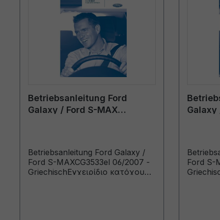
Betriebsanleitung Ford
Betrieb
Galaxy / Ford S-MAX
Galaxy 
CG3533el 06/2007 -
CG3533
Griechisch
Griechi
Betriebsanleitung Ford Galaxy /
Betriebs
Ford S-MAXCG3533el 06/2007 -
Ford S-
GriechischΕγχειρίδιο κατόχου
Griechi
(Οχήματα κατασκευής από:
(Οχήματ
20/8/2007 Οχήματα
31/8/20
κατασκευής έως: 3/2/2008)
έως: 1/2