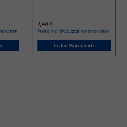
Regulärer Preis:
7,46 €
sandkosten
Preise inkl. MwSt. zzgl. Versandkosten
b
In den Warenkorb