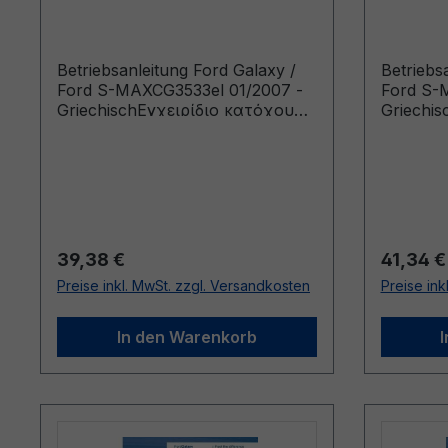
CG3533el 01/2007 -
CG3533
Griechisch
Griechi
Betriebsanleitung Ford Galaxy /
Betriebs
Ford S-MAXCG3533el 01/2007 -
Ford S-
GriechischΕγχειρίδιο κατόχου
Griechi
(Οχήματα κατασκευής από:
(Οχήματ
6/3/2006 Οχήματα κατασκευής
20/8/20
έως: 19/8/2007)
έως: 24/
Regulärer Preis:
Reguläre
39,38 €
41,34 €
Preise inkl. MwSt. zzgl. Versandkosten
Preise ink
In den Warenkorb