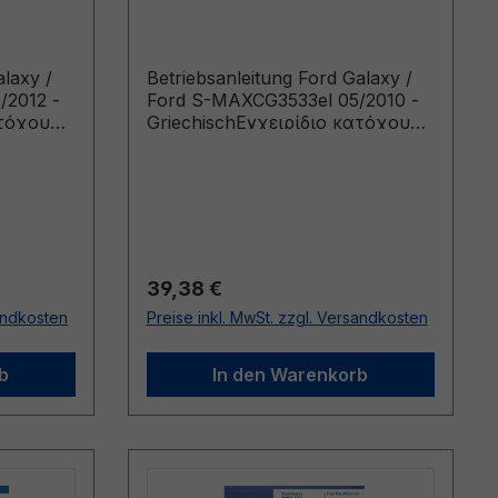
CG3533el 05/2010 -
Griechisch
alaxy /
Betriebsanleitung Ford Galaxy /
/2012 -
Ford S-MAXCG3533el 05/2010 -
ατόχου
GriechischΕγχειρίδιο κατόχου
από:
(Οχήματα κατασκευής από:
ασκευής
23/8/2010 Οχήματα κατασκευής
έως: 31/10/2010)
Regulärer Preis:
39,38 €
sandkosten
Preise inkl. MwSt. zzgl. Versandkosten
b
In den Warenkorb