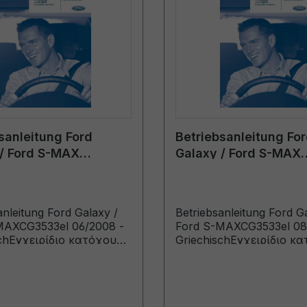
sanleitung Ford
Betriebsanleitung Fo
/ Ford S-MAX
Galaxy / Ford S-MAX
el 06/2008 -
CG3533el 08/2009 -
sch
Griechisch
anleitung Ford Galaxy /
Betriebsanleitung Ford G
MAXCG3533el 06/2008 -
Ford S-MAXCG3533el 08
schΕγχειρίδιο κατόχου
GriechischΕγχειρίδιο κ
α κατασκευής από:
(Οχήματα κατασκευής 
08 Οχήματα κατασκευής
2/11/2009 Οχήματα κατ
/2009)
έως: 30/1/2010)