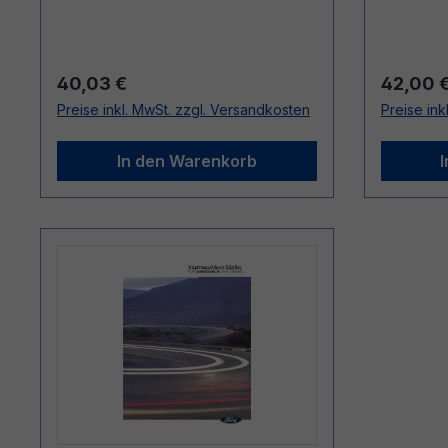
Regulärer Preis:
Reguläre
40,03 €
42,00 
Preise inkl. MwSt. zzgl. Versandkosten
Preise ink
In den Warenkorb