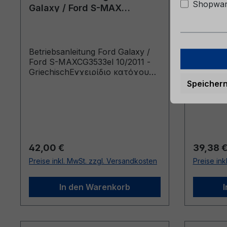
Shopware
Galaxy / Ford S-MAX
Galaxy 
CG3533el 10/2011 -
CG3533
Griechisch
Griechi
Betriebsanleitung Ford Galaxy /
Betriebs
Ford S-MAXCG3533el 10/2011 -
Ford S-
GriechischΕγχειρίδιο κατόχου
Griechi
(Οχήματα κατασκευής από:
(Οχήματ
Speicher
3/10/2011 Οχήματα κατασκευής
4/2/200
έως: 1/4/2012)
έως: 30/
Regulärer Preis:
Reguläre
42,00 €
39,38 
Preise inkl. MwSt. zzgl. Versandkosten
Preise ink
In den Warenkorb