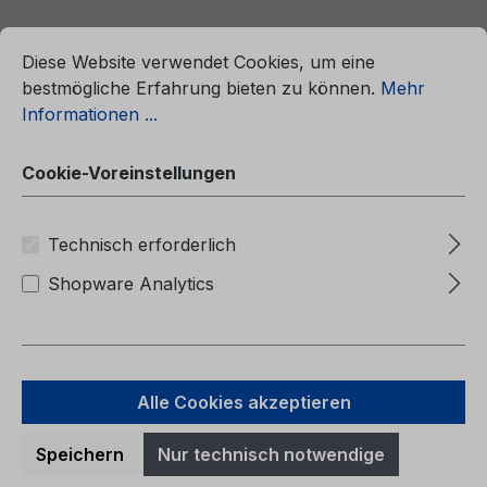
ationen ...
Cookie-Voreinstellungen
Diese Website verwendet Cookies, um eine
bestmögliche Erfahrung bieten zu können.
Mehr
Informationen ...
Cookie-Voreinstellungen
Technisch erforderlich
Shopware Analytics
Betriebsanleitung Ford Ranger
CG4010no 07/2024 - Norwegisch
Alle Cookies akzeptieren
Speichern
Nur technisch notwendige