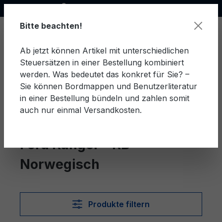
Offizieller Ford Partner
alt springen
Bitte beachten!
Ab jetzt können Artikel mit unterschiedlichen
Steuersätzen in einer Bestellung kombiniert
Ware
werden. Was bedeutet das konkret für Sie? –
Sie können Bordmappen und Benutzerliteratur
in einer Bestellung bündeln und zahlen somit
auch nur einmal Versandkosten.
Norwegisch
Ranger - RB
Ford Ranger - RB
Norwegisch
Produkte filtern