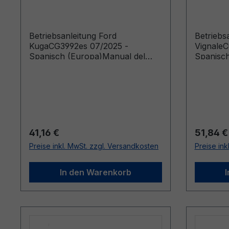
Spanisch (Europa)
Spanisc
Betriebsanleitung Ford
Betriebs
KugaCG3992es 07/2025 -
Vignale
Spanisch (Europa)Manual del
Spanisch
Propietario (Vehículos fabricados
Propieta
a partir de: 03/03/2026 Vehículos
a partir
fabricados hasta: 20/07/2026)
fabricad
Regulärer Preis:
Reguläre
41,16 €
51,84 €
Preise inkl. MwSt. zzgl. Versandkosten
Preise ink
In den Warenkorb