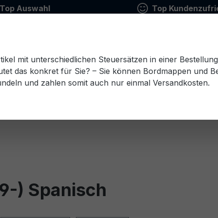
Top Auswahl
Top Kundenzufri
tikel mit unterschiedlichen Steuersätzen in einer Bestellun
tet das konkret für Sie? – Sie können Bordmappen und Ben
ündeln und zahlen somit auch nur einmal Versandkosten.
Estnisch
Finnisch
Französisch
Griechisch
esisch
Rumänisch
Russisch
Schwedisch
Sl
9-) Spanisch