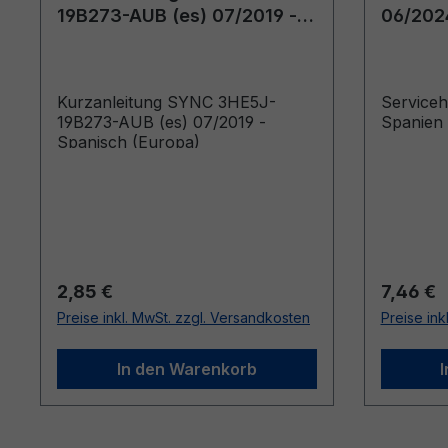
19B273-AUB (es) 07/2019 -
06/202
Spanisch (Europa)
Kurzanleitung SYNC 3HE5J-
Service
19B273-AUB (es) 07/2019 -
Spanien
Spanisch (Europa)
Regulärer Preis:
Reguläre
2,85 €
7,46 €
Preise inkl. MwSt. zzgl. Versandkosten
Preise ink
In den Warenkorb