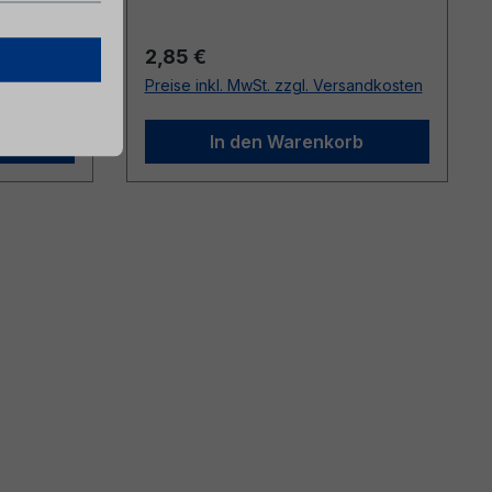
Regulärer Preis:
2,85 €
sandkosten
Preise inkl. MwSt. zzgl. Versandkosten
b
In den Warenkorb