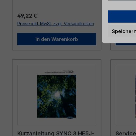
Regulärer Preis:
Reguläre
49,22 €
51,19 €
Preise inkl. MwSt. zzgl. Versandkosten
Preise ink
Speicher
In den Warenkorb
Kurzanleitung SYNC 3 HE5J-
Servic