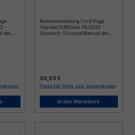
- Spanisch (Europa)
uga
Betriebsanleitung Ford Kuga
2 -
VignaleCG3854es 08/2020 -
l del
Spanisch (Europa)Manual del
abricados
Propietario (Vehículos fabricados
ehículos
a partir de: 28/09/2020 Vehículos
2024)
fabricados hasta: 07/02/2021)
Regulärer Preis:
50,53 €
sandkosten
Preise inkl. MwSt. zzgl. Versandkosten
b
In den Warenkorb