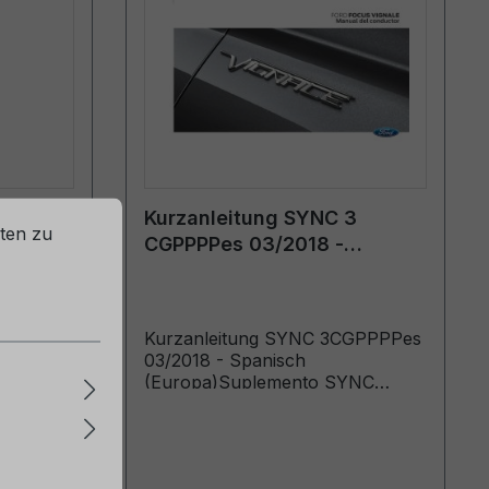
ohne
Kurzanleitung SYNC 3
ten zu
-AA
CGPPPPes 03/2018 -
Spanisch (Europa)
e
Kurzanleitung SYNC 3CGPPPPes
03/2018 - Spanisch
(Europa)Suplemento SYNC
(Vehículos fabricados hasta:
10/01/2018)