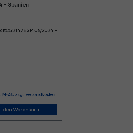
4 - Spanien
heftCG2147ESP 06/2024 -
r Preis:
l. MwSt. zzgl. Versandkosten
In den Warenkorb