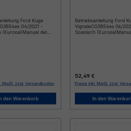
h (Europa)
- Spanisch (Europa)
anleitung Ford Kuga
Betriebsanleitung Ford K
CG3854es 04/2021 -
VignaleCG3854es 06/202
 (Europa)Manual del
Spanisch (Europa)Manua
rio (Vehículos fabricados
Propietario (Vehículos f
 de: 22/06/2021 Vehículos
a partir de: 29/08/2022 V
os hasta: 28/08/2022)
fabricados hasta: 17/01/
r Preis:
Regulärer Preis:
52,49 €
l. MwSt. zzgl. Versandkosten
Preise inkl. MwSt. zzgl. Ver
In den Warenkorb
In den Warenkor