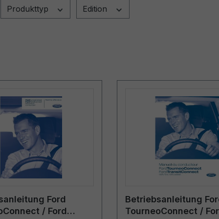
Produkttyp
Edition
sanleitung Ford
Betriebsanleitung Fo
oConnect / Ford
TourneoConnect / Fo