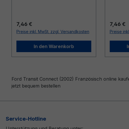
Regulärer Preis:
Reguläre
7,46 €
7,46 €
Preise inkl. MwSt. zzgl. Versandkosten
Preise ink
In den Warenkorb
Ford Transit Connect (2002) Französisch online kauf
jetzt bequem bestellen
Service-Hotline
Unterstützung und Beratung unter: