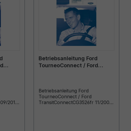
rd
Betriebsanleitung Ford
rd
TourneoConnect / Ford
26fr
TransitConnect CG3526fr
h
11/2007 - Französisch
Betriebsanleitung Ford
TourneoConnect / Ford
 09/2010
TransitConnectCG3526fr 11/2007
- FranzösischManuel du
oduits à
conducteur (Véhicules produits à
icules
partir de: 15/01/2008 Véhicules
2011)
produits jusqu’au: 05/10/2008)