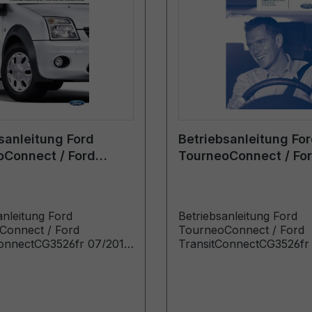
sanleitung Ford
Betriebsanleitung Fo
oConnect / Ford
TourneoConnect / Fo
tConnect CG3526fr
TransitConnect CG35
 - Französisch
09/2010 - Französisc
anleitung Ford
Betriebsanleitung Ford
Connect / Ford
TourneoConnect / Ford
ConnectCG3526fr 07/2012
TransitConnectCG3526fr
ösischManuel du
- FranzösischManuel du
ur (Véhicules produits à
conducteur (Véhicules pr
: 24/05/2011)
partir de: 26/11/2010 Véh
produits jusqu’au: 23/05/