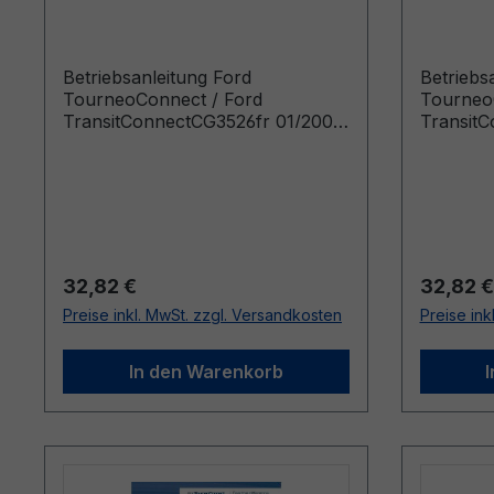
TransitConnect CG3526fr
Transi
01/2009 - Französisch
04/2010
Betriebsanleitung Ford
Betriebs
TourneoConnect / Ford
Tourneo
TransitConnectCG3526fr 01/2009
Transit
- FranzösischManuel du
- Franz
conducteur (Véhicules produits à
conducte
partir de: 06/04/2009 Véhicules
partir d
produits jusqu’au: 11/07/2010)
produits 
Regulärer Preis:
Reguläre
32,82 €
32,82 €
Preise inkl. MwSt. zzgl. Versandkosten
Preise ink
In den Warenkorb