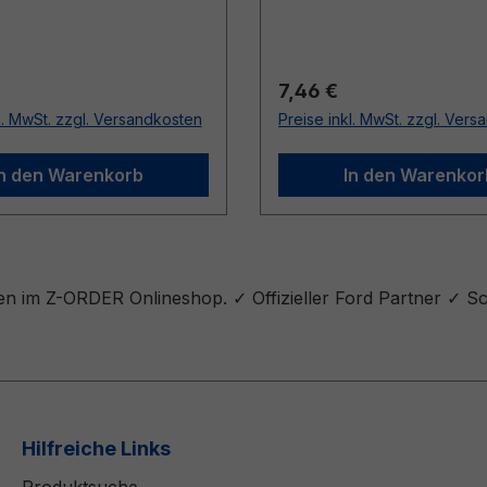
r Preis:
Regulärer Preis:
7,46 €
l. MwSt. zzgl. Versandkosten
Preise inkl. MwSt. zzgl. Ver
In den Warenkorb
In den Warenkor
en im Z-ORDER Onlineshop. ✓ Offizieller Ford Partner ✓ S
Hilfreiche Links
Produktsuche