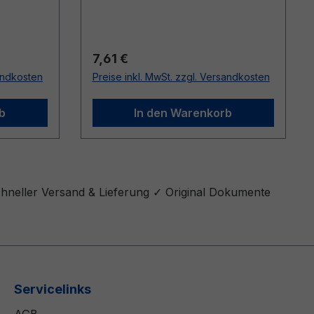
Regulärer Preis:
7,61 €
sandkosten
Preise inkl. MwSt. zzgl. Versandkosten
b
In den Warenkorb
chneller Versand & Lieferung ✓ Original Dokumente
Servicelinks
AGB