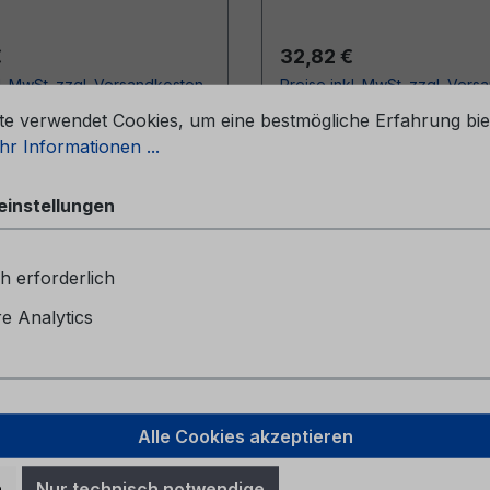
r Preis:
Regulärer Preis:
€
32,82 €
l. MwSt. zzgl. Versandkosten
Preise inkl. MwSt. zzgl. Ver
stellungen
te verwendet Cookies, um eine bestmögliche Erfahrung bie
In den Warenkorb
In den Warenkor
r Informationen ...
einstellungen
h erforderlich
 Analytics
Alle Cookies akzeptieren
leitung SYNC 3
Kurzanleitung SYNC 
n
Nur technisch notwendige