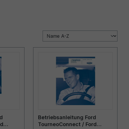
rd
Betriebsanleitung Ford
rd
TourneoConnect / Ford