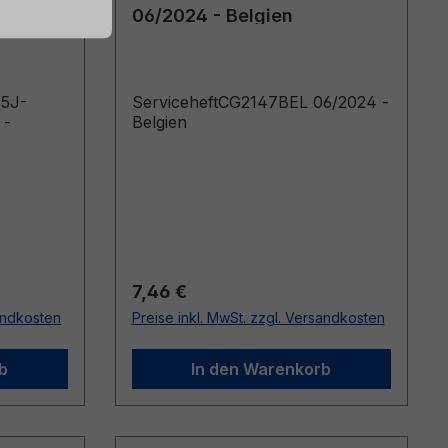
019 -
06/2024 - Belgien
E5J-
ServiceheftCG2147BEL 06/2024 -
 -
Belgien
Regulärer Preis:
7,46 €
sandkosten
Preise inkl. MwSt. zzgl. Versandkosten
b
In den Warenkorb