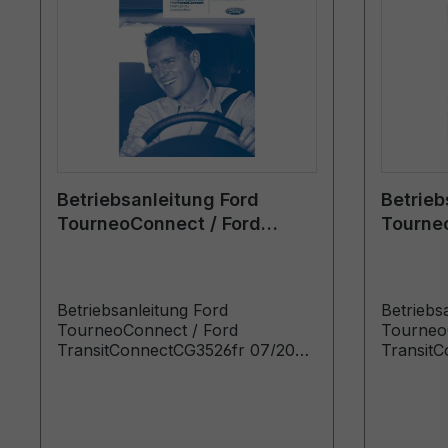
Betriebsanleitung Ford
Betrieb
TourneoConnect / Ford
Tourne
TransitConnect CG3526fr
Transi
07/2008 - Französisch
07/2012
Betriebsanleitung Ford
Betriebs
TourneoConnect / Ford
Tourneo
TransitConnectCG3526fr 07/2008
Transit
- FranzösischManuel du
- Franz
conducteur (Véhicules produits à
conducte
partir de: 06/10/2008 Véhicules
partir de
produits jusqu’au: 05/04/2009)