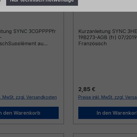
fr 03/2018 -
19B273-AGB (fr) 07/2
sisch
Französisch
eitung SYNC 3CGPPPPfr
Kurzanleitung SYNC 3H
-
19B273-AGB (fr) 07/2019
ischSupplément au
Französisch
hicules produits
: 10/01/2018)
r Preis:
Regulärer Preis:
2,85 €
l. MwSt. zzgl. Versandkosten
Preise inkl. MwSt. zzgl. Ver
In den Warenkorb
In den Warenkor