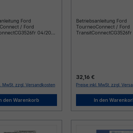
tConnect CG3526fr
TransitConnect CG35
 - Französisch
06/2006 - Französisc
anleitung Ford
Betriebsanleitung Ford
Connect / Ford
TourneoConnect / Ford
ConnectCG3526fr 04/2010
TransitConnectCG3526fr
ösischManuel du
- FranzösischManuel du
ur (Véhicules produits à
conducteur (Véhicules pr
e: 12/07/2010 Véhicules
jusqu’au: 05/08/2007)
jusqu’au: 25/11/2010)
r Preis:
Regulärer Preis:
32,16 €
l. MwSt. zzgl. Versandkosten
Preise inkl. MwSt. zzgl. Ver
In den Warenkorb
In den Warenkor