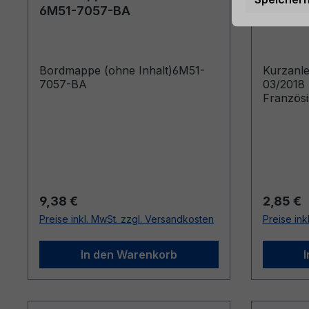
6M51-7057-BA
CGPPPP
Franzö
Bordmappe (ohne Inhalt)6M51-
Kurzanl
7057-BA
03/2018 
Französ
SYNC (Vé
jusqu’au
Regulärer Preis:
Reguläre
9,38 €
2,85 €
Preise inkl. MwSt. zzgl. Versandkosten
Preise ink
In den Warenkorb