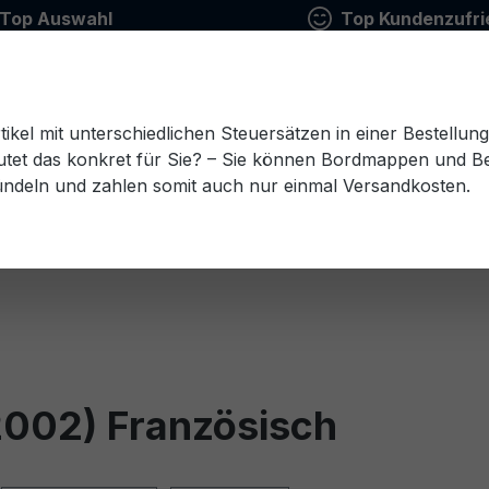
Top Auswahl
Top Kundenzufri
tikel mit unterschiedlichen Steuersätzen in einer Bestellun
tet das konkret für Sie? – Sie können Bordmappen und Ben
ündeln und zahlen somit auch nur einmal Versandkosten.
Estnisch
Finnisch
Französisch
Griechisch
esisch
Rumänisch
Russisch
Schwedisch
Sl
2002) Französisch