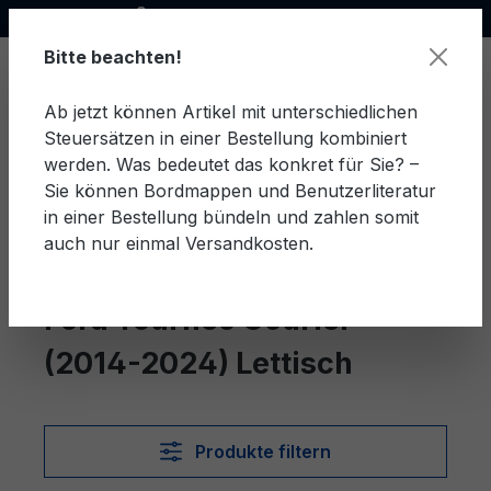
Offizieller Ford Partner
alt springen
Bitte beachten!
Ab jetzt können Artikel mit unterschiedlichen
Steuersätzen in einer Bestellung kombiniert
Ware
werden. Was bedeutet das konkret für Sie? –
Sie können Bordmappen und Benutzerliteratur
in einer Bestellung bündeln und zahlen somit
auch nur einmal Versandkosten.
Lettisch
Tourneo Courier (2014-2024)
Ford Tourneo Courier
(2014-2024) Lettisch
Produkte filtern