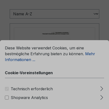
ationen ...
Cookie-Voreinstellungen
Diese Website verwendet Cookies, um eine
bestmögliche Erfahrung bieten zu können.
Mehr
Informationen ...
Cookie-Voreinstellungen
Betriebsanleitung Ford Tourneo
Courier / Transit Courier CG3621lv
Technisch erforderlich
04/2014 - Lettisch
Shopware Analytics