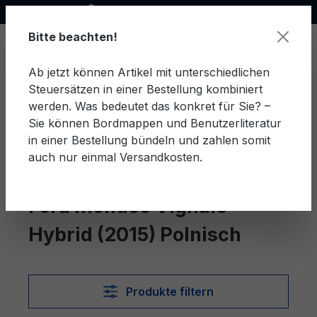
Offizieller Ford Partner
alt springen
Bitte beachten!
Ab jetzt können Artikel mit unterschiedlichen
Steuersätzen in einer Bestellung kombiniert
Ware
werden. Was bedeutet das konkret für Sie? –
Sie können Bordmappen und Benutzerliteratur
in einer Bestellung bündeln und zahlen somit
auch nur einmal Versandkosten.
Polnisch
Mondeo Vignale Hybrid (2015)
Ford Mondeo Vignale
Hybrid (2015) Polnisch
Produkte filtern