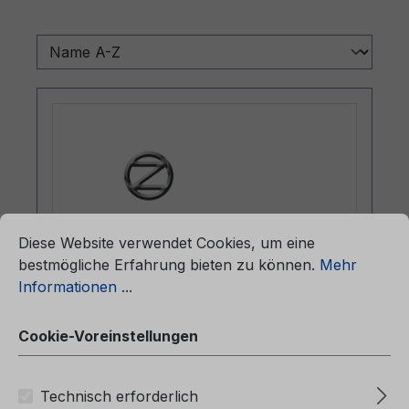
ationen ...
Cookie-Voreinstellungen
Diese Website verwendet Cookies, um eine
bestmögliche Erfahrung bieten zu können.
Mehr
Informationen ...
Betriebsanleitung Ford Mondeo
Vignale CG3651pl 01/2021 - Polnisch
Cookie-Voreinstellungen
Technisch erforderlich