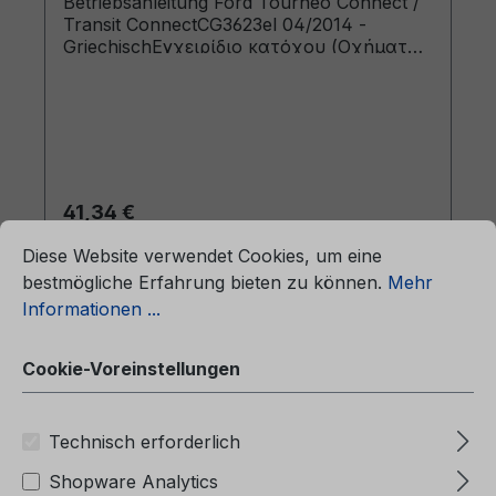
Betriebsanleitung Ford Tourneo Connect /
Transit ConnectCG3623el 04/2014 -
GriechischΕγχειρίδιο κατόχου (Οχήματα
κατασκευής από: 22/4/2014 Οχήματα
κατασκευής έως: 3/5/2015)
Regulärer Preis:
41,34 €
ationen ...
Cookie-Voreinstellungen
Preise inkl. MwSt. zzgl. Versandkosten
Diese Website verwendet Cookies, um eine
bestmögliche Erfahrung bieten zu können.
Mehr
In den Warenkorb
Informationen ...
Cookie-Voreinstellungen
Technisch erforderlich
Shopware Analytics