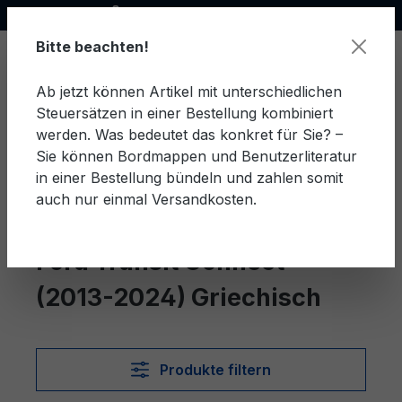
Offizieller Ford Partner
alt springen
Bitte beachten!
Ab jetzt können Artikel mit unterschiedlichen
Steuersätzen in einer Bestellung kombiniert
Ware
werden. Was bedeutet das konkret für Sie? –
Sie können Bordmappen und Benutzerliteratur
in einer Bestellung bündeln und zahlen somit
auch nur einmal Versandkosten.
Griechisch
Transit Connect (2013-2024)
Ford Transit Connect
(2013-2024) Griechisch
Produkte filtern