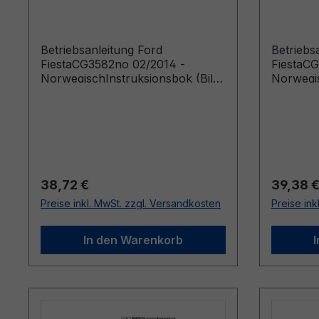
Norwegisch
Norweg
Betriebsanleitung Ford
Betriebs
FiestaCG3582no 02/2014 -
FiestaCG
NorwegischInstruksjonsbok (Biler
Norwegis
produsert f o m 21.03.2014 Biler
produser
produsert t o m 11.01.2015)
Regulärer Preis:
Reguläre
38,72 €
39,38 
Preise inkl. MwSt. zzgl. Versandkosten
Preise ink
In den Warenkorb