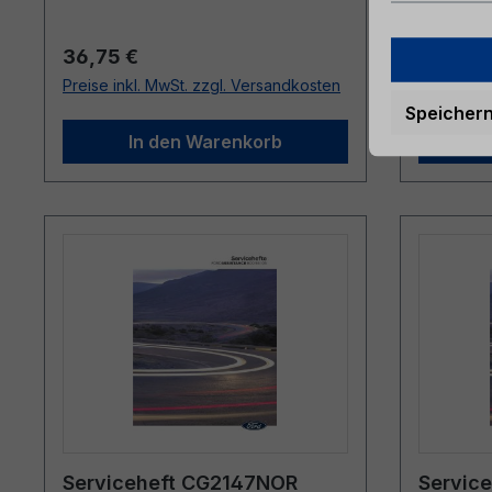
Regulärer Preis:
Reguläre
36,75 €
38,72 
Preise inkl. MwSt. zzgl. Versandkosten
Preise ink
Speicher
In den Warenkorb
Serviceheft CG2147NOR
Servic