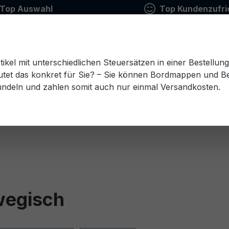
Top Auswahl
Top Kundenzufri
tikel mit unterschiedlichen Steuersätzen in einer Bestellun
tet das konkret für Sie? – Sie können Bordmappen und Ben
ündeln und zahlen somit auch nur einmal Versandkosten.
Estnisch
Finnisch
Französisch
Griechisch
esisch
Rumänisch
Russisch
Schwedisch
Sl
wegisch