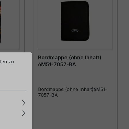
rd
Bordmappe (ohne Inhalt)
ten zu
014 -
6M51-7057-BA
Bordmappe (ohne Inhalt)6M51-
-
7057-BA
ok (Biler
5)