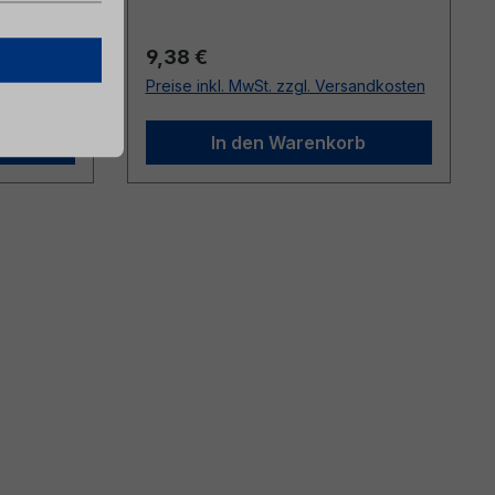
Regulärer Preis:
9,38 €
sandkosten
Preise inkl. MwSt. zzgl. Versandkosten
b
In den Warenkorb