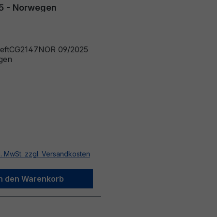
5 - Norwegen
heftCG2147NOR 09/2025
gen
r Preis:
l. MwSt. zzgl. Versandkosten
In den Warenkorb