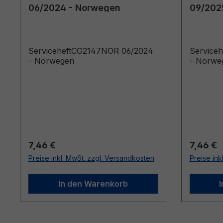
06/2024 - Norwegen
09/202
ServiceheftCG2147NOR 06/2024
Service
- Norwegen
- Norwe
Regulärer Preis:
Reguläre
7,46 €
7,46 €
Preise inkl. MwSt. zzgl. Versandkosten
Preise ink
In den Warenkorb