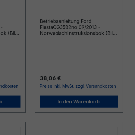
Norwegisch
Betriebsanleitung Ford
 -
FiestaCG3582no 09/2013 -
ok (Biler
NorwegischInstruksjonsbok (Biler
15)
produsert f o m 07.01.2013 Biler
produsert t o m 20.03.2014)
Regulärer Preis:
38,06 €
sandkosten
Preise inkl. MwSt. zzgl. Versandkosten
b
In den Warenkorb