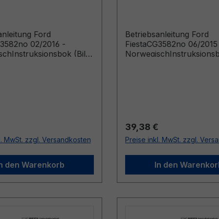
isch
Norwegisch
anleitung Ford
Betriebsanleitung Ford
3582no 02/2016 -
FiestaCG3582no 06/2015
chInstruksjonsbok (Biler
NorwegischInstruksjonsb
t f o m 09.05.2016)
produsert f o m 17.08.20
r Preis:
Regulärer Preis:
€
39,38 €
l. MwSt. zzgl. Versandkosten
Preise inkl. MwSt. zzgl. Ver
In den Warenkorb
In den Warenkor