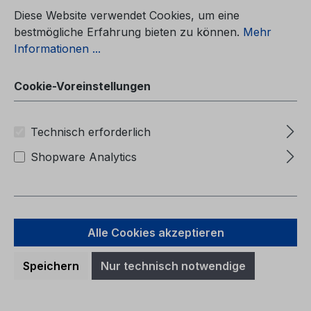
Betriebsanleitung Ford EcoSportCG3590fr
02/2014 - FranzösischManuel du
Diese Website verwendet Cookies, um eine
conducteur (Véhicules produits à partir de:
bestmögliche Erfahrung bieten zu können.
Mehr
05/08/2013 Véhicules produits jusqu’au:
Informationen ...
30/11/2014)
Cookie-Voreinstellungen
Regulärer Preis:
Technisch erforderlich
38,06 €
Preise inkl. MwSt. zzgl. Versandkosten
Shopware Analytics
In den Warenkorb
Alle Cookies akzeptieren
Speichern
Nur technisch notwendige