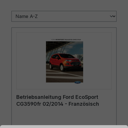
Betriebsanleitung Ford EcoSport
CG3590fr 02/2014 - Französisch
ationen ...
Cookie-Voreinstellungen