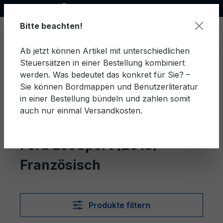
Offizieller Ford Partner
alt springen
Bitte beachten!
Ab jetzt können Artikel mit unterschiedlichen
Steuersätzen in einer Bestellung kombiniert
Ware
werden. Was bedeutet das konkret für Sie? –
Sie können Bordmappen und Benutzerliteratur
in einer Bestellung bündeln und zahlen somit
auch nur einmal Versandkosten.
Französisch
EcoSport (2013)
Ford EcoSport (2013)
Französisch
Produkte filtern