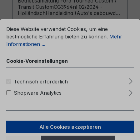
Betriebsanleitung Ford Tourneo Custom /
Transit CustomCG3964nl 02/2024 -
HolländischHandleiding (Auto's gebouwd
ationen ...
vanaf 28-10-2024 Auto's gebouwd voor
Cookie-Voreinstellungen
14-12-2025)
Diese Website verwendet Cookies, um eine
bestmögliche Erfahrung bieten zu können.
Mehr
Informationen ...
Regulärer Preis:
47,72 €
Cookie-Voreinstellungen
Preise inkl. MwSt. zzgl. Versandkosten
Technisch erforderlich
In den Warenkorb
Shopware Analytics
Alle Cookies akzeptieren