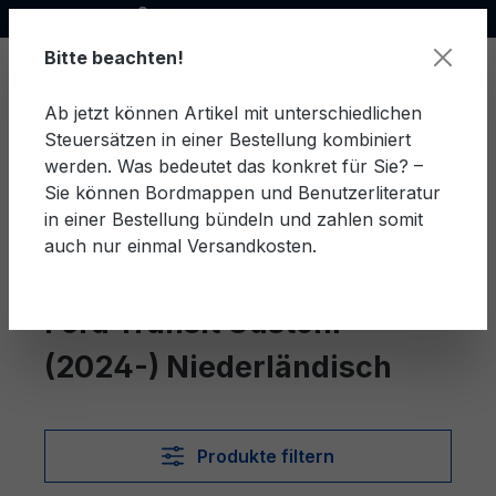
Offizieller Ford Partner
alt springen
Bitte beachten!
Ab jetzt können Artikel mit unterschiedlichen
Steuersätzen in einer Bestellung kombiniert
Ware
werden. Was bedeutet das konkret für Sie? –
Sie können Bordmappen und Benutzerliteratur
in einer Bestellung bündeln und zahlen somit
auch nur einmal Versandkosten.
Niederländisch
Transit Custom (2024-)
Ford Transit Custom
(2024-) Niederländisch
Produkte filtern