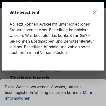
Offizieller Ford Partner
alt springen
Bitte beachten!
Ab jetzt können Artikel mit unterschiedlichen
Steuersätzen in einer Bestellung kombiniert
Ware
werden. Was bedeutet das konkret für Sie? –
Sie können Bordmappen und Benutzerliteratur
in einer Bestellung bündeln und zahlen somit
auch nur einmal Versandkosten.
Tschechisch
KA+ (2015)
Ford KA+ (2015)
Tschechisch
ationen ...
Cookie-Voreinstellungen
Diese Website verwendet Cookies, um eine
bestmögliche Erfahrung bieten zu können.
Mehr
Produkte filtern
Informationen ...