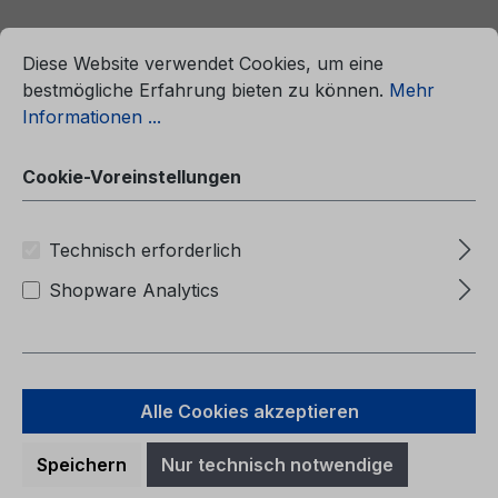
ationen ...
Cookie-Voreinstellungen
Diese Website verwendet Cookies, um eine
bestmögliche Erfahrung bieten zu können.
Mehr
Informationen ...
Cookie-Voreinstellungen
Technisch erforderlich
Shopware Analytics
Betriebsanleitung Ford Tourneo
Courier / Transit Courier CG3971el
Alle Cookies akzeptieren
05/2024 - Griechisch
Speichern
Nur technisch notwendige