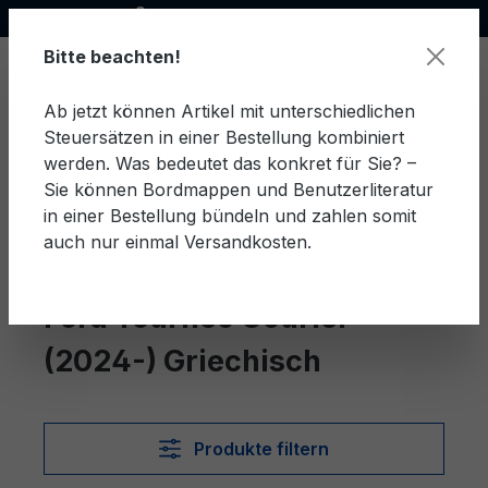
Offizieller Ford Partner
alt springen
Bitte beachten!
Ab jetzt können Artikel mit unterschiedlichen
Steuersätzen in einer Bestellung kombiniert
Ware
werden. Was bedeutet das konkret für Sie? –
Sie können Bordmappen und Benutzerliteratur
in einer Bestellung bündeln und zahlen somit
auch nur einmal Versandkosten.
Griechisch
Tourneo Courier (2024-)
Ford Tourneo Courier
(2024-) Griechisch
Produkte filtern