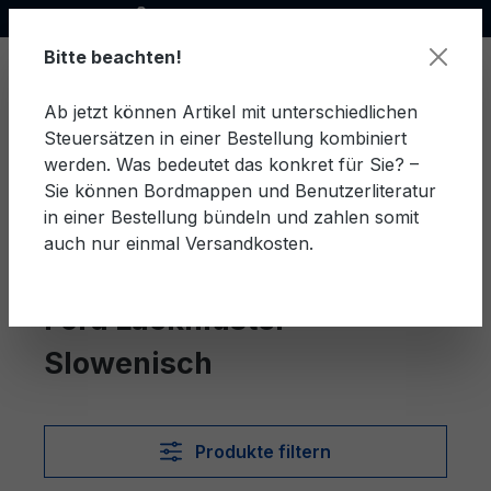
Offizieller Ford Partner
alt springen
Bitte beachten!
Ab jetzt können Artikel mit unterschiedlichen
Steuersätzen in einer Bestellung kombiniert
Ware
werden. Was bedeutet das konkret für Sie? –
Sie können Bordmappen und Benutzerliteratur
in einer Bestellung bündeln und zahlen somit
auch nur einmal Versandkosten.
Slowenisch
Lackmuster
Ford Lackmuster
Slowenisch
Produkte filtern