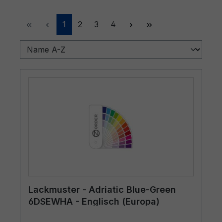
Seite
Seite
Seite
Seite
1
2
3
4
Lackmuster - Adriatic Blue-Green
6DSEWHA - Englisch (Europa)