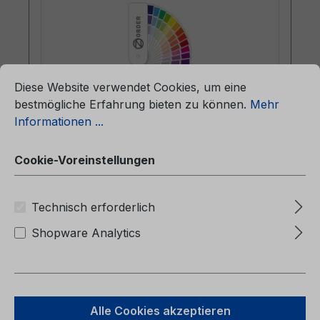
ationen ...
Cookie-Voreinstellungen
Diese Website verwendet Cookies, um eine
bestmögliche Erfahrung bieten zu können.
Mehr
Informationen ...
Lackmuster - Aluminium Metallic
38PEWHA-0120 - Englisch (Europa)
Cookie-Voreinstellungen
Lackmuster - Aluminium
Technisch erforderlich
Metallic38PEWHA-0120 - Englisch (Europa)
Shopware Analytics
Alle Cookies akzeptieren