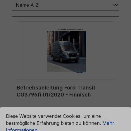
Betriebsanleitung Ford Transit
CG3796fi 01/2020 - Finnisch
ationen ...
Cookie-Voreinstellungen
Diese Website verwendet Cookies, um eine
Betriebsanleitung Ford TransitCG3796fi
bestmögliche Erfahrung bieten zu können.
Mehr
01/2020 - FinnischOmistajan käsikirja (autot
Informationen ...