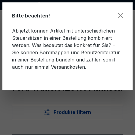
Offizieller Ford Partner
alt springen
Bitte beachten!
Ab jetzt können Artikel mit unterschiedlichen
Steuersätzen in einer Bestellung kombiniert
Ware
werden. Was bedeutet das konkret für Sie? –
Sie können Bordmappen und Benutzerliteratur
in einer Bestellung bündeln und zahlen somit
auch nur einmal Versandkosten.
Finnisch
Transit (2019)
Ford Transit (2019) Finnisch
Produkte filtern