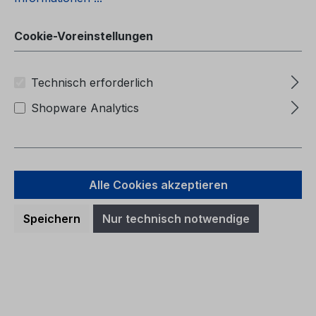
valmistettu lähtien: 11.5.2020 autot
valmistettu saakka: 18.10.2020)
Cookie-Voreinstellungen
Technisch erforderlich
Regulärer Preis:
45,61 €
Shopware Analytics
Preise inkl. MwSt. zzgl. Versandkosten
In den Warenkorb
Alle Cookies akzeptieren
Speichern
Nur technisch notwendige