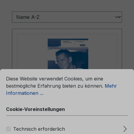
ationen ...
Cookie-Voreinstellungen
Diese Website verwendet Cookies, um eine
bestmögliche Erfahrung bieten zu können.
Mehr
Informationen ...
Betriebsanleitung Ford C-MAX
CG3478hu 01/2007 - Ungarisch
Cookie-Voreinstellungen
Technisch erforderlich