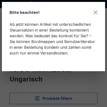
Offizieller Ford Partner
alt springen
Bitte beachten!
Ab jetzt können Artikel mit unterschiedlichen
Steuersätzen in einer Bestellung kombiniert
Ware
werden. Was bedeutet das konkret für Sie? –
Sie können Bordmappen und Benutzerliteratur
in einer Bestellung bündeln und zahlen somit
auch nur einmal Versandkosten.
Ungarisch
C-MAX (2003)
Ford C-MAX (2003)
Ungarisch
Produkte filtern