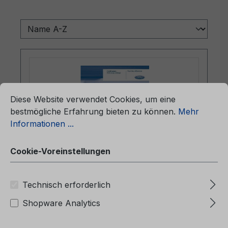
ationen ...
Cookie-Voreinstellungen
Diese Website verwendet Cookies, um eine
bestmögliche Erfahrung bieten zu können.
Mehr
Informationen ...
Cookie-Voreinstellungen
Betriebsanleitung Ford Fusion
Technisch erforderlich
CG3441pl 01/2009 - Polnisch
Shopware Analytics