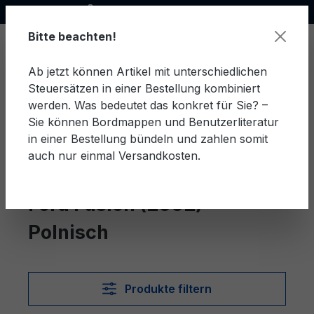
Offizieller Ford Partner
alt springen
Bitte beachten!
Ab jetzt können Artikel mit unterschiedlichen
Steuersätzen in einer Bestellung kombiniert
Ware
werden. Was bedeutet das konkret für Sie? –
Sie können Bordmappen und Benutzerliteratur
in einer Bestellung bündeln und zahlen somit
auch nur einmal Versandkosten.
Polnisch
Fusion (2002)
Ford Fusion (2002)
Polnisch
Produkte filtern