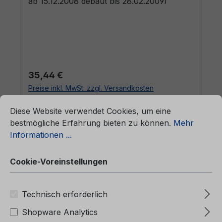
ab 15.12.2008 gebaut bis 28.02.2009)
Regulärer Preis:
35,44 €
Preise inkl. MwSt. zzgl. Versandkosten
ationen ...
Cookie-Voreinstellungen
Diese Website verwendet Cookies, um eine
In den Warenkorb
bestmögliche Erfahrung bieten zu können.
Mehr
Informationen ...
Cookie-Voreinstellungen
Technisch erforderlich
Shopware Analytics