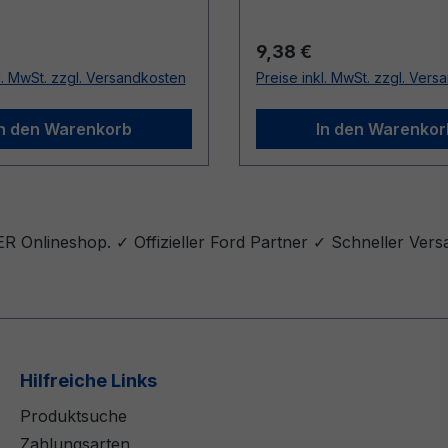
r Preis:
Regulärer Preis:
9,38 €
l. MwSt. zzgl. Versandkosten
Preise inkl. MwSt. zzgl. Ver
In den Warenkorb
In den Warenkor
 Onlineshop. ✓ Offizieller Ford Partner ✓ Schneller Vers
Hilfreiche Links
Produktsuche
Zahlungsarten