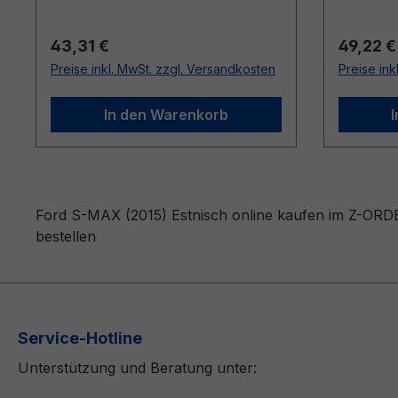
Regulärer Preis:
Reguläre
43,31 €
49,22 €
Preise inkl. MwSt. zzgl. Versandkosten
Preise ink
In den Warenkorb
Ford S-MAX (2015) Estnisch online kaufen im Z-ORDER
bestellen
Service-Hotline
Unterstützung und Beratung unter: