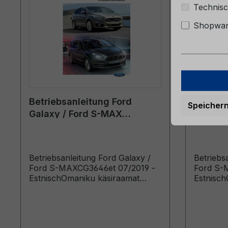
Technisc
Shopware
Betriebsanleitung Ford
Betrieb
Speicher
Galaxy / Ford S-MAX
Galaxy 
CG3646et 07/2019 -
CG3646e
Estnisch
Betriebsanleitung Ford Galaxy /
Betriebs
Ford S-MAXCG3646et 07/2019 -
Ford S-
EstnischOmaniku käsiraamat
Estnisch
(Vehicles Built From: 04.09.2019)
(Vehicles