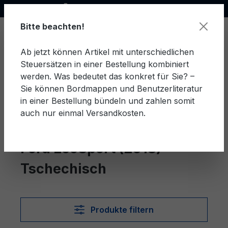
Offizieller Ford Partner
alt springen
Bitte beachten!
Ab jetzt können Artikel mit unterschiedlichen
Steuersätzen in einer Bestellung kombiniert
Ware
werden. Was bedeutet das konkret für Sie? –
Sie können Bordmappen und Benutzerliteratur
in einer Bestellung bündeln und zahlen somit
auch nur einmal Versandkosten.
Tschechisch
EcoSport (2018)
Ford EcoSport (2018)
Tschechisch
Produkte filtern