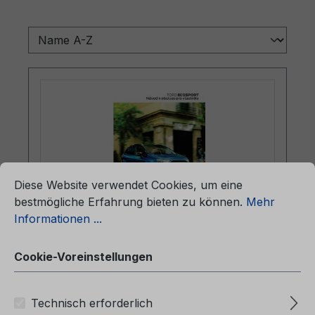
ationen ...
Cookie-Voreinstellungen
Diese Website verwendet Cookies, um eine
bestmögliche Erfahrung bieten zu können.
Mehr
Informationen ...
Betriebsanleitung Ford EcoSport
CG3759cs 02/2019 - Tschechisch
Cookie-Voreinstellungen
Technisch erforderlich