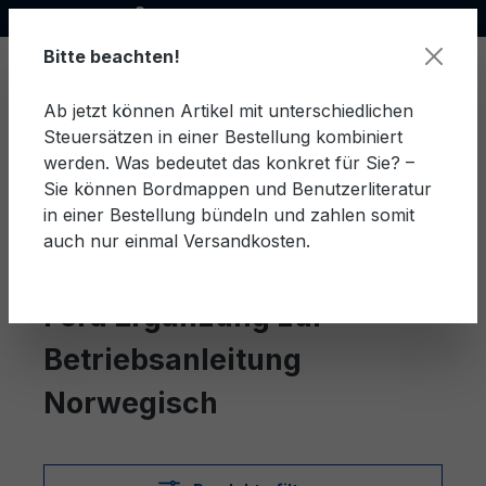
Offizieller Ford Partner
alt springen
Bitte beachten!
Ab jetzt können Artikel mit unterschiedlichen
Steuersätzen in einer Bestellung kombiniert
Ware
werden. Was bedeutet das konkret für Sie? –
Sie können Bordmappen und Benutzerliteratur
in einer Bestellung bündeln und zahlen somit
auch nur einmal Versandkosten.
Norwegisch
Ergänzung zur Betriebsanleitung
Ford Ergänzung zur
Betriebsanleitung
Norwegisch