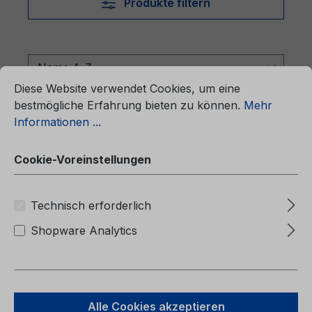
Produkte filtern
ationen ...
Cookie-Voreinstellungen
Diese Website verwendet Cookies, um eine
bestmögliche Erfahrung bieten zu können.
Mehr
Informationen ...
Cookie-Voreinstellungen
Technisch erforderlich
Shopware Analytics
Ergänzung zur Betriebsanleitung
Ford Focus CG3934no 03/2023 -
Norwegisch
Alle Cookies akzeptieren