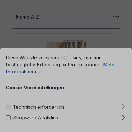
ationen ...
Cookie-Voreinstellungen
Diese Website verwendet Cookies, um eine
bestmögliche Erfahrung bieten zu können.
Mehr
Informationen ...
Cookie-Voreinstellungen
Betriebsanleitung Ford KA+
Technisch erforderlich
CG3720nl 04/2016 - Holländisch
Shopware Analytics