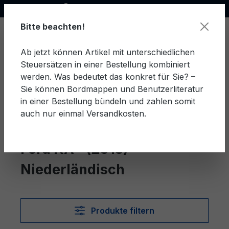
Offizieller Ford Partner
alt springen
Bitte beachten!
Ab jetzt können Artikel mit unterschiedlichen
Steuersätzen in einer Bestellung kombiniert
Ware
werden. Was bedeutet das konkret für Sie? –
Sie können Bordmappen und Benutzerliteratur
in einer Bestellung bündeln und zahlen somit
auch nur einmal Versandkosten.
Niederländisch
KA+ (2015)
Ford KA+ (2015)
Niederländisch
Produkte filtern