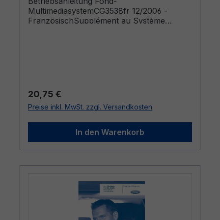
Betriebsanleitung Fond-
MultimediasystemCG3538fr 12/2006 -
FranzösischSupplément au Système
Audiovisuel Arriere
Regulärer Preis:
20,75 €
Preise inkl. MwSt. zzgl. Versandkosten
In den Warenkorb