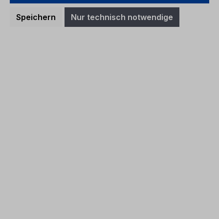
Preise inkl. MwSt. zzgl. Versandkosten
Speichern
Nur technisch notwendige
In den Warenkorb
Betriebsanleitung Ford Galaxy / Ford
S-MAX CG3533fr 01/2013 -
Französisch