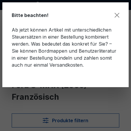
Offizieller Ford Partner
alt springen
Bitte beachten!
Ab jetzt können Artikel mit unterschiedlichen
Steuersätzen in einer Bestellung kombiniert
Ware
werden. Was bedeutet das konkret für Sie? –
Sie können Bordmappen und Benutzerliteratur
in einer Bestellung bündeln und zahlen somit
auch nur einmal Versandkosten.
Französisch
S-MAX (2006)
Ford S-MAX (2006)
Französisch
Produkte filtern