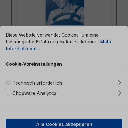
ationen ...
Cookie-Voreinstellungen
Diese Website verwendet Cookies, um eine
Betriebsanleitung Ford Galaxy / Ford
bestmögliche Erfahrung bieten zu können.
Mehr
S-MAX CG3533fr 01/2007 -
Informationen ...
Französisch
Cookie-Voreinstellungen
Betriebsanleitung Ford Galaxy / Ford S-
MAXCG3533fr 01/2007 -
FranzösischManuel du conducteur
Technisch erforderlich
(Véhicules produits à partir de: 06/03/2006
Véhicules produits jusqu’au: 19/08/2007)
Shopware Analytics
Regulärer Preis:
40,03 €
Alle Cookies akzeptieren