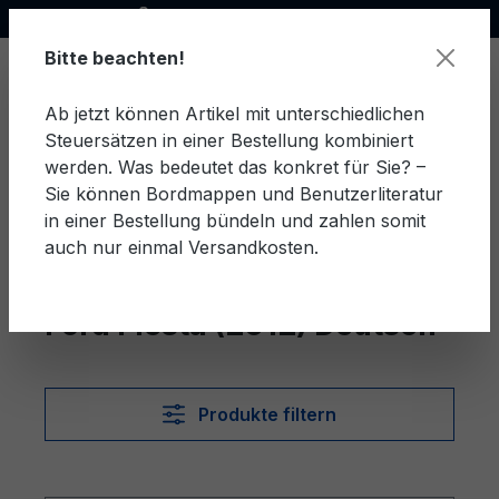
Offizieller Ford Partner
alt springen
Bitte beachten!
Ab jetzt können Artikel mit unterschiedlichen
Steuersätzen in einer Bestellung kombiniert
Ware
werden. Was bedeutet das konkret für Sie? –
Sie können Bordmappen und Benutzerliteratur
in einer Bestellung bündeln und zahlen somit
auch nur einmal Versandkosten.
Deutsch
Fiesta (2012)
Ford Fiesta (2012) Deutsch
Produkte filtern