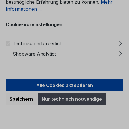
bestmögliche Erfahrung bieten zu können.
Mehr
Informationen ...
Cookie-Voreinstellungen
Betriebsanleitung Ford Fiesta
CG3582de 02/2016 - Deutsch
Technisch erforderlich
Shopware Analytics
Betriebsanleitung Ford FiestaCG3582de
02/2016 - DeutschKundenliteratur (gebaut
ab 09.05.2016)
Alle Cookies akzeptieren
Speichern
Nur technisch notwendige
Regulärer Preis:
40,69 €
Preise inkl. MwSt. zzgl. Versandkosten