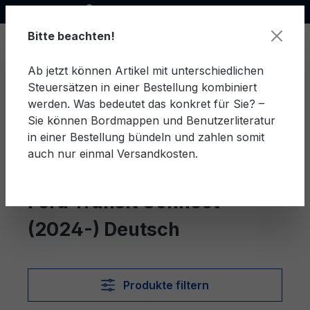
Offizieller Ford Partner
alt springen
Bitte beachten!
Ab jetzt können Artikel mit unterschiedlichen
Steuersätzen in einer Bestellung kombiniert
Ware
werden. Was bedeutet das konkret für Sie? –
Sie können Bordmappen und Benutzerliteratur
in einer Bestellung bündeln und zahlen somit
auch nur einmal Versandkosten.
Deutsch
Transit Connect (2024-)
Ford Transit Connect
(2024-) Deutsch
Produkte filtern