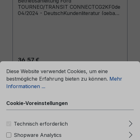
Betriebsanleitung Ford
TOURNEO/TRANSIT CONNECTCG2KF0de
04/2024 - DeutschKundenliteratur (gebaut
ab 13.05.2024 gebaut bis 08.09.2024)
Regulärer Preis:
36,57 €
ationen ...
Cookie-Voreinstellungen
Preise inkl. MwSt. zzgl. Versandkosten
Diese Website verwendet Cookies, um eine
bestmögliche Erfahrung bieten zu können.
Mehr
In den Warenkorb
Informationen ...
Cookie-Voreinstellungen
Technisch erforderlich
Shopware Analytics