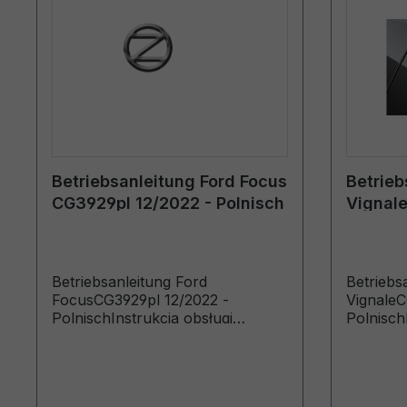
Betriebsanleitung Ford Focus
Betrieb
CG3929pl 12/2022 - Polnisch
Vignale
Polnisc
Betriebsanleitung Ford
Betriebs
FocusCG3929pl 12/2022 -
VignaleC
PolnischInstrukcja obsługi
Polnisch
(Pojazdy wyprodukowane od
(Pojazd
10.07.2023 Pojazdy
27.04.20
wyprodukowane do 20.03.2024)