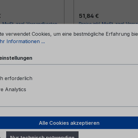
r Preis:
Regulärer Preis:
€
51,84 €
l. MwSt. zzgl. Versandkosten
Preise inkl. MwSt. zzgl. Ver
stellungen
te verwendet Cookies, um eine bestmögliche Erfahrung bie
In den Warenkorb
In den Warenkor
r Informationen ...
einstellungen
h erforderlich
 Analytics
Alle Cookies akzeptieren
sanleitung Ford Focus
Betriebsanleitung Fo
n
Nur technisch notwendige