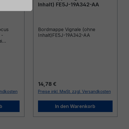
2018 -
Inhalt) FE5J-19A342-AA
ocus
Bordmappe Vignale (ohne
 -
Inhalt)FE5J-19A342-AA
i
e od
.2019)
Regulärer Preis:
14,78 €
sandkosten
Preise inkl. MwSt. zzgl. Versandkosten
b
In den Warenkorb