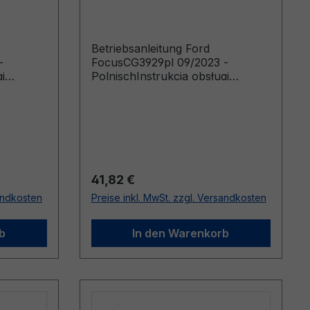
Polnisch
Betriebsanleitung Ford
-
FocusCG3929pl 09/2023 -
i
PolnischInstrukcja obsługi
e do
(Pojazdy wyprodukowane od
21.03.2024)
Regulärer Preis:
41,82 €
sandkosten
Preise inkl. MwSt. zzgl. Versandkosten
b
In den Warenkorb