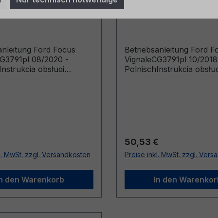
e CG3791pl 08/2020 -
Vignale CG3791pl 10/
h
Polnisch
anleitung Ford Focus
Betriebsanleitung Ford F
G3791pl 08/2020 -
VignaleCG3791pl 10/2018
Instrukcja obsługi
PolnischInstrukcja obsług
y wyprodukowane od
(Pojazdy wyprodukowan
20 Pojazdy
14.01.2019 Pojazdy
kowane do 14.03.2021)
wyprodukowane do 07.04
r Preis:
Regulärer Preis:
50,53 €
l. MwSt. zzgl. Versandkosten
Preise inkl. MwSt. zzgl. Ver
In den Warenkorb
In den Warenkor