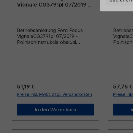
Vignale CG3791pl 07/2019 -
Vignal
Polnisch
Polnisc
Betriebsanleitung Ford Focus
Betriebs
VignaleCG3791pl 07/2019 -
VignaleC
PolnischInstrukcja obsługi
Polnisch
(Pojazdy wyprodukowane od
(Pojazd
19.08.2019 Pojazdy
02.11.20
wyprodukowane do 26.04.2020)
wyprodu
Regulärer Preis:
Reguläre
51,19 €
57,75 €
Preise inkl. MwSt. zzgl. Versandkosten
Preise ink
In den Warenkorb