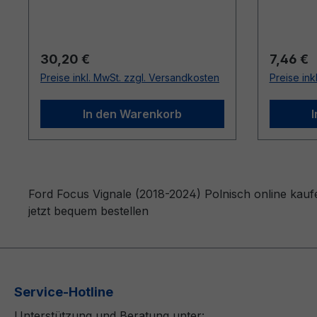
Regulärer Preis:
Reguläre
30,20 €
7,46 €
Preise inkl. MwSt. zzgl. Versandkosten
Preise ink
In den Warenkorb
Ford Focus Vignale (2018-2024) Polnisch online kauf
jetzt bequem bestellen
Service-Hotline
Unterstützung und Beratung unter: