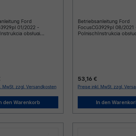
anleitung Ford
Betriebsanleitung Ford
3929pl 01/2022 -
FocusCG3929pl 08/2021 
Instrukcja obsługi
PolnischInstrukcja obsług
y wyprodukowane od
(Pojazdy wyprodukowan
22 Pojazdy
04.09.2022)
kowane do 09.07.2023)
r Preis:
Regulärer Preis:
€
53,16 €
l. MwSt. zzgl. Versandkosten
Preise inkl. MwSt. zzgl. Ver
In den Warenkorb
In den Warenkor