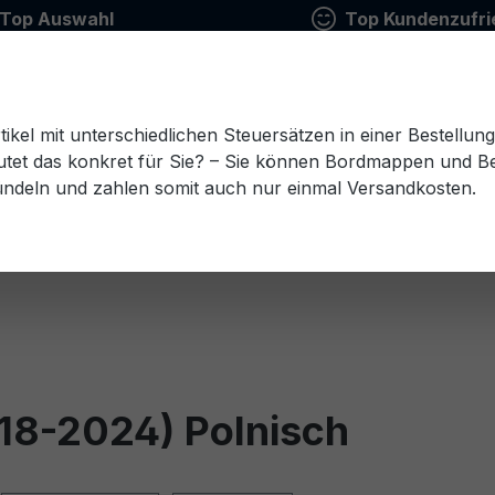
Top Auswahl
Top Kundenzufri
tikel mit unterschiedlichen Steuersätzen in einer Bestellun
tet das konkret für Sie? – Sie können Bordmappen und Ben
ündeln und zahlen somit auch nur einmal Versandkosten.
Estnisch
Finnisch
Französisch
Griechisch
esisch
Rumänisch
Russisch
Schwedisch
Sl
018-2024) Polnisch