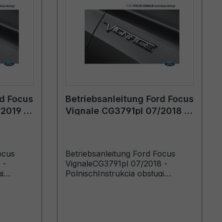
rd Focus
Betriebsanleitung Ford Focus
2019 -
Vignale CG3791pl 07/2018 -
Polnisch
ocus
Betriebsanleitung Ford Focus
 -
VignaleCG3791pl 07/2018 -
i
PolnischInstrukcja obsługi
e od
(Pojazdy wyprodukowane od
15.10.2018 Pojazdy
.2019)
wyprodukowane do 13.01.2019)