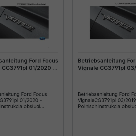
sanleitung Ford Focus
Betriebsanleitung Fo
 CG3791pl 01/2020 -
Vignale CG3791pl 03/
h
Polnisch
anleitung Ford Focus
Betriebsanleitung Ford F
G3791pl 01/2020 -
VignaleCG3791pl 03/2019
Instrukcja obsługi
PolnischInstrukcja obsług
y wyprodukowane od
(Pojazdy wyprodukowan
20)
08.04.2019 Pojazdy
wyprodukowane do 18.08