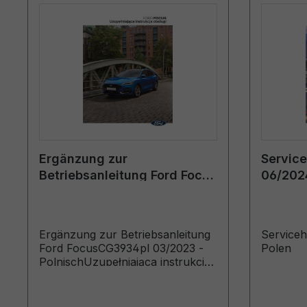
Ergänzung zur
Servic
Betriebsanleitung Ford Focus
06/2024
CG3934pl 03/2023 -
Polnisch
Ergänzung zur Betriebsanleitung
Service
Ford FocusCG3934pl 03/2023 -
Polen
PolnischUzupełniająca instrukcja
obsługi (Pojazdy wyprodukowane
od 10.07.2023 Pojazdy
wyprodukowane do 20.03.2024)