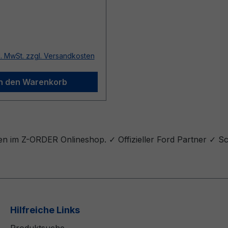
r Preis:
l. MwSt. zzgl. Versandkosten
In den Warenkorb
en im Z-ORDER Onlineshop. ✓ Offizieller Ford Partner ✓ S
Hilfreiche Links
Produktsuche