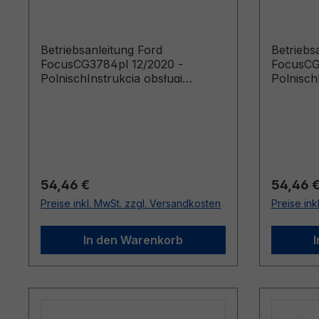
Betriebsanleitung Ford
Betriebs
FocusCG3784pl 12/2020 -
FocusCG
PolnischInstrukcja obsługi
Polnisch
(Pojazdy wyprodukowane od
(Pojazd
15.03.2021 Pojazdy
05.09.20
wyprodukowane do 28.11.2021)
wyprodu
Regulärer Preis:
Reguläre
54,46 €
54,46 
Preise inkl. MwSt. zzgl. Versandkosten
Preise ink
In den Warenkorb