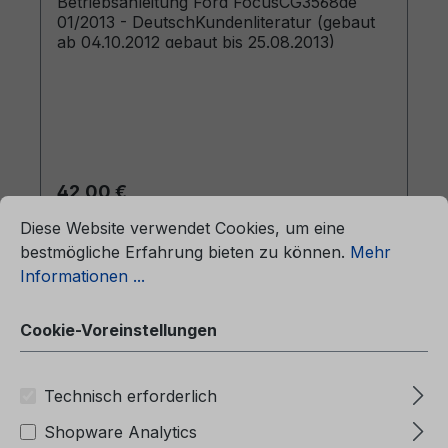
Betriebsanleitung Ford FocusCG3568de
01/2013 - DeutschKundenliteratur (gebaut
ab 04.10.2012 gebaut bis 25.08.2013)
Regulärer Preis:
42,00 €
ationen ...
Cookie-Voreinstellungen
Preise inkl. MwSt. zzgl. Versandkosten
Diese Website verwendet Cookies, um eine
bestmögliche Erfahrung bieten zu können.
Mehr
In den Warenkorb
Informationen ...
Cookie-Voreinstellungen
Technisch erforderlich
Shopware Analytics