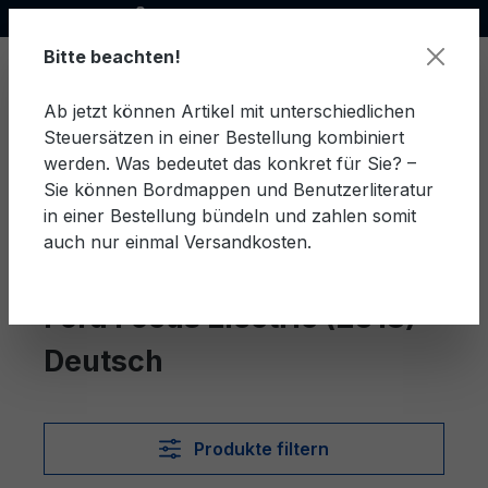
Offizieller Ford Partner
alt springen
Bitte beachten!
Ab jetzt können Artikel mit unterschiedlichen
Steuersätzen in einer Bestellung kombiniert
Ware
werden. Was bedeutet das konkret für Sie? –
Sie können Bordmappen und Benutzerliteratur
in einer Bestellung bündeln und zahlen somit
auch nur einmal Versandkosten.
Deutsch
Focus Electric (2013)
Ford Focus Electric (2013)
Deutsch
Produkte filtern