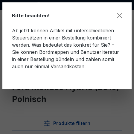
Offizieller Ford Partner
alt springen
Bitte beachten!
Ab jetzt können Artikel mit unterschiedlichen
Steuersätzen in einer Bestellung kombiniert
Ware
werden. Was bedeutet das konkret für Sie? –
Sie können Bordmappen und Benutzerliteratur
in einer Bestellung bündeln und zahlen somit
auch nur einmal Versandkosten.
Polnisch
Mondeo Hybrid (2015)
Ford Mondeo Hybrid (2015)
Polnisch
Produkte filtern