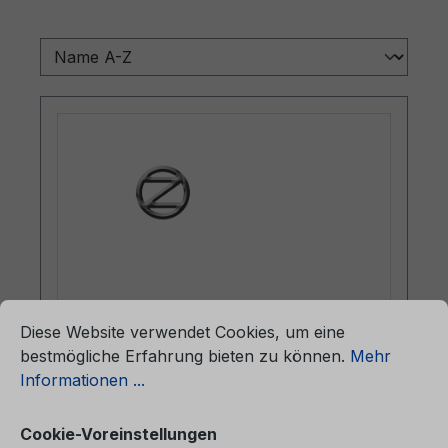
ationen ...
Cookie-Voreinstellungen
Diese Website verwendet Cookies, um eine
Betriebsanleitung Ford Mondeo
bestmögliche Erfahrung bieten zu können.
Mehr
CG3736pl 01/2021 - Polnisch
Informationen ...
Cookie-Voreinstellungen