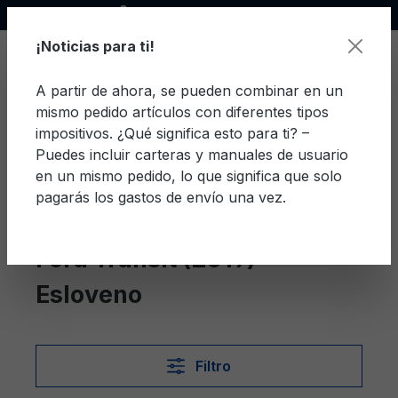
Socio oficial de Ford
enido principal
¡Noticias para ti!
A partir de ahora, se pueden combinar en un
mismo pedido artículos con diferentes tipos
El c
impositivos. ¿Qué significa esto para ti? –
Puedes incluir carteras y manuales de usuario
en un mismo pedido, lo que significa que solo
pagarás los gastos de envío una vez.
Esloveno
Transit (2019)
Ford Transit (2019)
Esloveno
Filtro