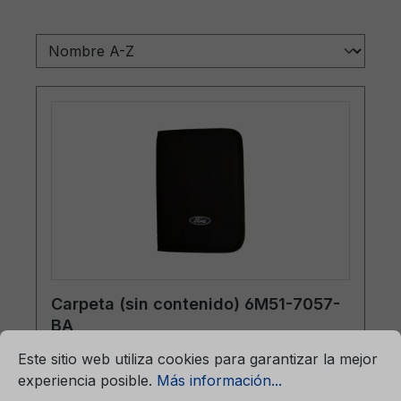
Carpeta (sin contenido) 6M51-7057-
BA
mación...
Ajustes previos para cookies
Este sitio web utiliza cookies para garantizar la mejor
experiencia posible.
Más información...