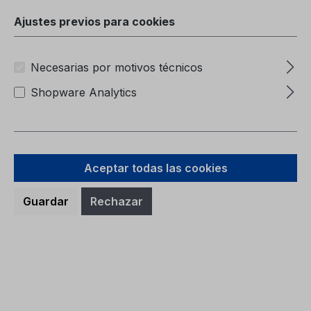
Carpeta (sin contenido)6M51-7057-BA
Ajustes previos para cookies
Necesarias por motivos técnicos
Shopware Analytics
Precio normal:
9,38 €
Precios con IVA incluido, más gastos de envío
Aceptar todas las cookies
A la cesta
Guardar
Rechazar