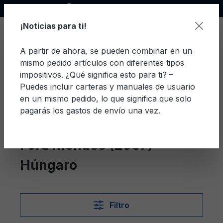
Socio oficial de Ford
enido principal
¡Noticias para ti!
A partir de ahora, se pueden combinar en un
mismo pedido artículos con diferentes tipos
El c
impositivos. ¿Qué significa esto para ti? –
Puedes incluir carteras y manuales de usuario
en un mismo pedido, lo que significa que solo
pagarás los gastos de envío una vez.
Húngaro
Mondeo (2007)
Ford Mondeo (2007)
Húngaro
Filtro