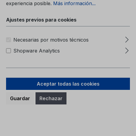
experiencia posible.
Más información...
Ajustes previos para cookies
Necesarias por motivos técnicos
Carpeta de Servicio CG2147HUN
06/2024 - Hungría
Shopware Analytics
Carpeta de ServicioCG2147HUN 06/2024 -
Hungría
Aceptar todas las cookies
Guardar
Rechazar
Precio normal:
7,46 €