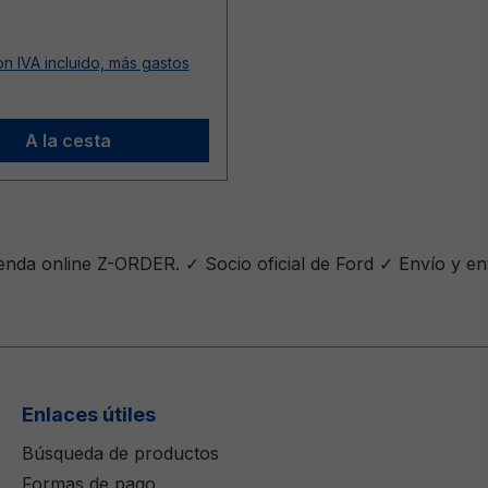
ormal:
n IVA incluido, más gastos
A la cesta
nda online Z-ORDER. ✓ Socio oficial de Ford ✓ Envío y en
Enlaces útiles
Búsqueda de productos
Formas de pago