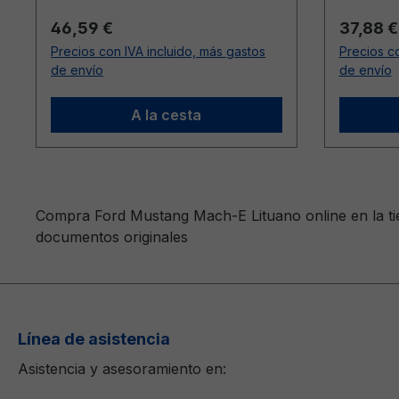
Precio normal:
Precio n
46,59 €
37,88 €
Precios con IVA incluido, más gastos
Precios co
de envío
de envío
A la cesta
Compra Ford Mustang Mach-E Lituano online en la tie
documentos originales
Línea de asistencia
Asistencia y asesoramiento en: