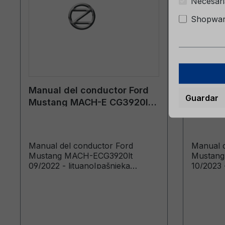
Necesari
Shopware
Manual del conductor Ford
Manual 
Guardar
Mustang MACH-E CG3920lt
Mustan
09/2022 - lituano
10/2023
Manual del conductor Ford
Manual d
Mustang MACH-ECG3920lt
Mustang
09/2022 - lituanoIpašnieka
10/2023 
rokasgramata (Vehicles Built
rokasgra
From: 2022-11-14 Vehicles Built
From: 20
Up To: 2023-12-17)