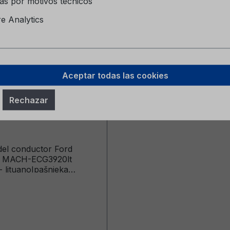
as por motivos técnicos
 Analytics
Aceptar todas las cookies
del conductor Ford
Rechazar
g MACH-E CG3920lt
 - lituano
el conductor Ford
 MACH-ECG3920lt
- lituanoIpašnieka
mata (Vehicles Built
23-12-18)