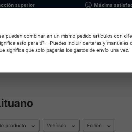
ección superior
Máxima satisfac
 se pueden combinar en un mismo pedido artículos con dife
ignifica esto para ti? – Puedes incluir carteras y manuales
ue significa que solo pagarás los gastos de envío una vez.
io
Finlandés
Francés
Griego
Italiano
Le
Esloveno
Español
Checo
Turco
Húnga
ituano
de producto
Vehículo
Edition