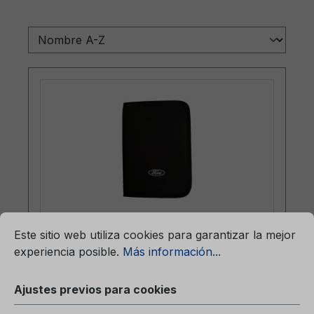
mación...
Ajustes previos para cookies
Este sitio web utiliza cookies para garantizar la mejor
Carpeta (sin contenido) 6M51-7057-
experiencia posible.
Más información...
BA
Ajustes previos para cookies