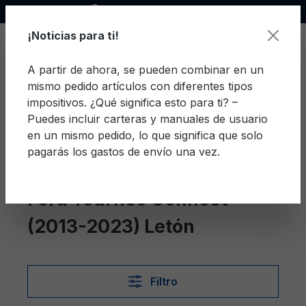
Socio oficial de Ford
enido principal
¡Noticias para ti!
A partir de ahora, se pueden combinar en un
mismo pedido artículos con diferentes tipos
El c
impositivos. ¿Qué significa esto para ti? –
Puedes incluir carteras y manuales de usuario
en un mismo pedido, lo que significa que solo
pagarás los gastos de envío una vez.
Letón
Tourneo Connect (2013-2023)
Ford Tourneo Connect
(2013-2023) Letón
Filtro