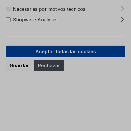
Carpeta (sin contenido)6M51-7057-BA
Necesarias por motivos técnicos
Shopware Analytics
Aceptar todas las cookies
Precio normal:
9,38 €
Precios con IVA incluido, más gastos de envío
Guardar
Rechazar
A la cesta