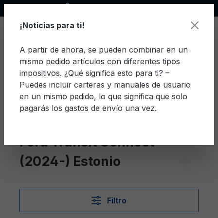
Socio oficial de Ford
enido principal
¡Noticias para ti!
A partir de ahora, se pueden combinar en un
mismo pedido artículos con diferentes tipos
El c
impositivos. ¿Qué significa esto para ti? –
Puedes incluir carteras y manuales de usuario
en un mismo pedido, lo que significa que solo
pagarás los gastos de envío una vez.
Estonio
Transit Connect (2024-)
Ford Transit Connect
(2024-) Estonio
Filtro