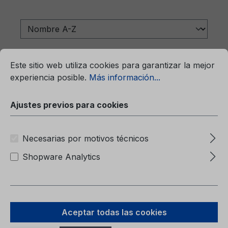
mación...
Ajustes previos para cookies
Este sitio web utiliza cookies para garantizar la mejor
experiencia posible.
Más información...
Ajustes previos para cookies
Necesarias por motivos técnicos
Shopware Analytics
Carpeta (sin contenido) 6M51-7057-
BA
Aceptar todas las cookies