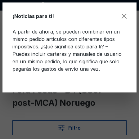
Socio oficial de Ford
enido principal
¡Noticias para ti!
A partir de ahora, se pueden combinar en un
mismo pedido artículos con diferentes tipos
El c
impositivos. ¿Qué significa esto para ti? –
Puedes incluir carteras y manuales de usuario
en un mismo pedido, lo que significa que solo
pagarás los gastos de envío una vez.
Noruego
Focus - B4 (C307 post-MCA)
Ford Focus - B4 (C307
post-MCA) Noruego
Filtro