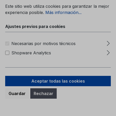
Ajustes previos para cookies
Carpeta (sin contenido)6M51-7057-BA
Este sitio web utiliza cookies para garantizar la mejor
experiencia posible.
Más información...
Ajustes previos para cookies
Necesarias por motivos técnicos
Precio normal:
9,38 €
Shopware Analytics
Precios con IVA incluido, más gastos de envío
A la cesta
Aceptar todas las cookies
Guardar
Rechazar